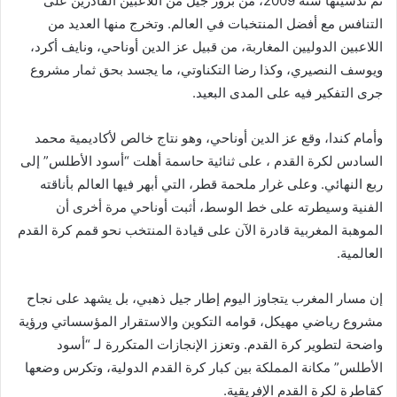
تم تدشينها سنة 2009، من بروز جيل من اللاعبين القادرين على
التنافس مع أفضل المنتخبات في العالم. وتخرج منها العديد من
اللاعبين الدوليين المغاربة، من قبيل عز الدين أوناحي، ونايف أكرد،
ويوسف النصيري، وكذا رضا التكناوتي، ما يجسد بحق ثمار مشروع
جرى التفكير فيه على المدى البعيد.
وأمام كندا، وقع عز الدين أوناحي، وهو نتاج خالص لأكاديمية محمد
السادس لكرة القدم ، على ثنائية حاسمة أهلت “أسود الأطلس” إلى
ربع النهائي. وعلى غرار ملحمة قطر، التي أبهر فيها العالم بأناقته
الفنية وسيطرته على خط الوسط، أثبت أوناحي مرة أخرى أن
الموهبة المغربية قادرة الآن على قيادة المنتخب نحو قمم كرة القدم
العالمية.
إن مسار المغرب يتجاوز اليوم إطار جيل ذهبي، بل يشهد على نجاح
مشروع رياضي مهيكل، قوامه التكوين والاستقرار المؤسساتي ورؤية
واضحة لتطوير كرة القدم. وتعزز الإنجازات المتكررة لـ “أسود
الأطلس” مكانة المملكة بين كبار كرة القدم الدولية، وتكرس وضعها
كقاطرة لكرة القدم الإفريقية.