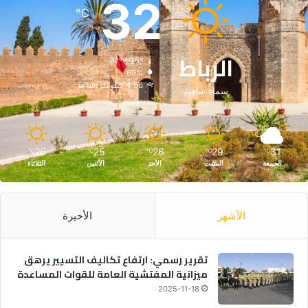
32
℃
الرباط
32º - 26º
69%
4.56 كيلومتر/ساعة
سماء صافية
26
25
26
29
31
℃
℃
℃
℃
℃
الجمعة
السبت
الأحد
الأثنين
الثلاثاء
الأشهر
الأخيرة
تقرير رسمي: ارتفاع تكاليف التسيير يرهق
ميزانية المفتشية العامة للقوات المساعدة
2025-11-18