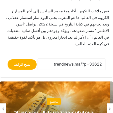
فمن ملاعب التكوين بأكاديمية محمد السادس إلى أكبر المسارح
الكروية في العالم، ها هو المغرب يجني اليوم ثمار استثمار عقلاني .
وبعد نجاحهم في كتابة التاريخ في نسخة 2022، يواصل “أسود
الأطلس” مسار صعودهم، ويؤكد وجودهم بين أفضل ثمانية منتخبات
في العالم ، أن الأمر لم يعد إنجازا معزولا، بل هو تأكيد لقوة حقيقية
في كرة القدم العالمية.
نسخ الرابط
مجتمع
نشرة إنذارية: موجة حر تصل إلى 47 درجة وزخات