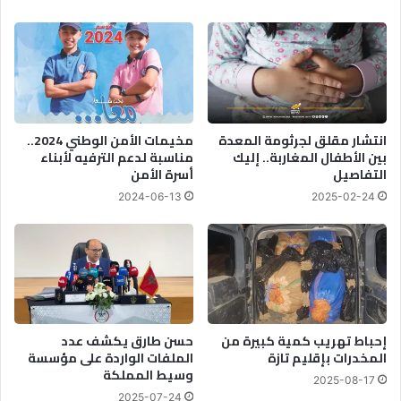
"
ي
ل
م
ت
ة
ع
ق
ز
ت
ي
ل
ز
م
ا
ر
انتشار مقلق لجرثومة المعدة
مخيمات الأمن الوطني 2024..
ل
بين الأطفال المغاربة.. إليك
مناسبة لدعم الترفيه لأبناء
و
التفاصيل
أسرة الأمن
ش
ع
ف
ة
2024-06-13
2025-02-24
ا
ف
ي
ة
ا
ل
ر
إحباط تهريب كمية كبيرة من
حسن طارق يكشف عدد
ق
المخدرات بإقليم تازة
الملفات الواردة على مؤسسة
م
وسيط المملكة
ي
2025-08-17
ة
2025-07-24