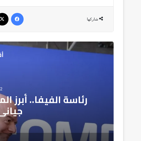
فيسبو
شاركها
أق
02
الكاف يحدد موعد قرعة 
الكو