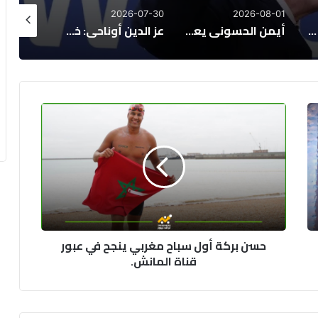
26-07-26
2026-07-28
2026-07-30
أيمن الحسوني يعود إلى الوداد الرياضي بعقد يمتد لموسم واحد
عز الدين أوناحي: خطوات أخيرة نحو الاتحاد السعودي
إنفانتينو يهاجم منتقدي كأس العالم: اتهامات بنشر الكراهية والروايات الزائفة
حسن
بركة
أول
سباح
مغربي
ينجح
في
عبور
قناة
حسن بركة أول سباح مغربي ينجح في عبور
المانش.
قناة المانش.