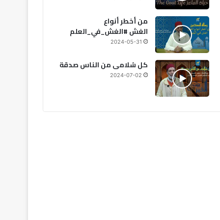
2026-07-26
2026-07-26
20
المنتخب المغربي للسيدات يحقق فوزًا عريضًا على كينيا في افتتاح كأس أمم إفريقيا
رئيس الكاف يصل الرباط لافتتاح كأس أمم إفريقيا للسيدات 2026
حمد الله يستعد بقوة للموسم الجديد مع التعاون
من أخطر أنواع
الغش #الغش_في_العلم
2024-05-31
كل سُلامى من الناس صدقة
2024-07-02