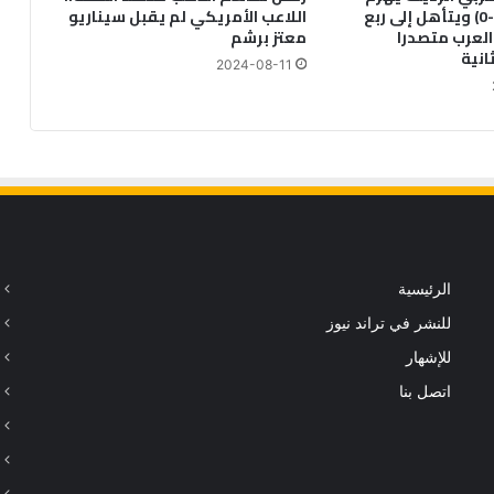
السعودية (1-0) ويتأهل إلى ربع
اللاعب الأمريكي لم يقبل سيناريو
لعرب متصدرا
معتز برشم
انية
2024-08-11
الرئيسية
للنشر في تراند نيوز
للإشهار
اتصل بنا