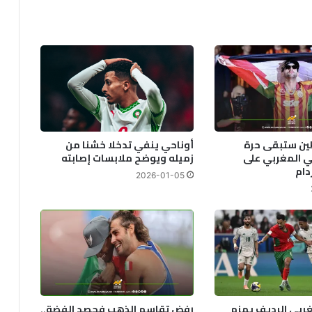
ين ستبقى حرة
أوناحي ينفي تدخلا خشنا من
ي المغربي على
زميله ويوضح ملابسات إصابته
دام
2026-01-05
غربي الرديف يهزم
رفض تقاسم الذهب فحصد الفضة..