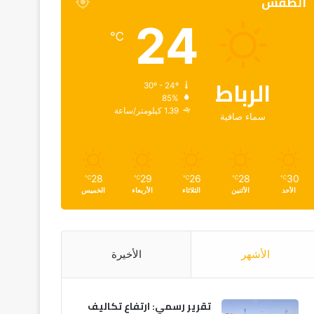
الطقس
24
℃
الرباط
30º - 24º
85%
1.39 كيلومتر/ساعة
سماء صافية
28
29
26
28
30
℃
℃
℃
℃
℃
الأحد
الأثنين
الثلاثاء
الأربعاء
الخميس
الأشهر
الأخيرة
تقرير رسمي: ارتفاع تكاليف