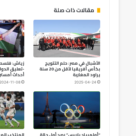
مقالات ذات صلة
الأشبال في مصر: حلم التتويج
زياش: فلسط
بكأس أفريقيا لأقل من 20 سنة
-تعليق الدول
يراود المغاربة
أحداث أمستر
2024-11-08
2025-04-24
“أولمبياد باريس” رصد أول حالة
المنتخب الم