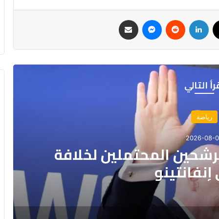
ك
‫X
لينكدإن
ماسنجر
مشاركة عبر البريد
رأ التالي
رياضة
2026-08-
دوري أبطال إفريقيا وكأس
نفدرالية