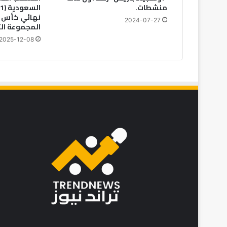
منشطات.
نهائي كأس ا
2024-07-27
المجموعة الث
2025-12-08