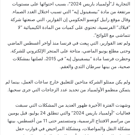
التجارية لـ”أولمبياد باريس 2024″، بسبب احتوائها على مستويات
مرتفعة من مادة “بيسفينول إيه” التي تسبب اختلال الغدد الصماء.
وقال موقع رابيل كونسو الحكومي إن القوارير، التي صنعتها شركة
“فيلاك” الفرنسية، تحتوي على كميات من المادة الكيميائية “لا
تتماشى مع اللوائح”.
ولم تعد القوارير، التي بِيعت في فرنسا منذ أواخر أغسطس الماضي
وحتى مطلع يونيو الماضي، متاحة على المتجر الإلكتروني للشركة.
وحظرت فرنسا مادة “بيسفينول إيه” في 2015، لصلتها بمشكلات
صحية، من بينها سرطان الثدي والعقم.
ولم يكن ممثلو الشركة متاحين للتعليق خارج ساعات العمل، بينما لم
يتمكن منظمو الأولمبياد من تحديد عدد الزجاجات التي جرى سحبها.
وشهدت الفترة الأخيرة ظهور العديد من المشكلات التي سبقت
فعاليات “أولمبياد باريس 2024” والتي تنطلق 24 يوليو، قبل يومين
من مراسم الافتتاح الرسمية، وستستمر حتى 11 من أغسطس، بينها
مشكلة النقل والمواصلات، ومشكلة المراحيض في قوارب حفل