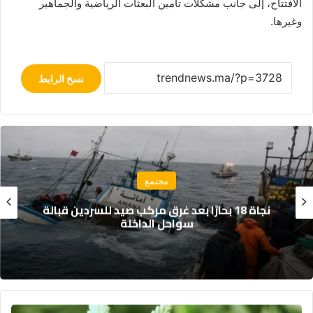
الافتتاح، إلى جانب مشكلات تأمين البعثات الرياضية والجماهير
وغيرها.
نسخ الرابط
مجتمع
تقرير يكشف: 53% من المغاربة يفكرون في
الهجرة، و65% يرفضون عمل الأجانب
هذا