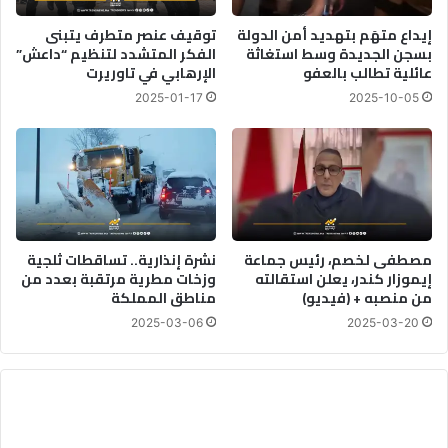
إيداع متهَم بتهديد أمن الدولة
توقيف عنصر متطرف يتبنى
بسجن الجديدة وسط استغاثة
الفكر المتشدد لتنظيم “داعش”
عائلية تطالب بالعفو
الإرهابي في تاوريرت
2025-01-17
2025-10-05
مصطفى لخصم، رئيس جماعة
نشرة إنذارية.. تساقطات ثلجية
إيموزار كندر، يعلن استقالته
وزخات مطرية مرتقبة بعدد من
من منصبه + (فيديو)
مناطق المملكة
2025-03-06
2025-03-20