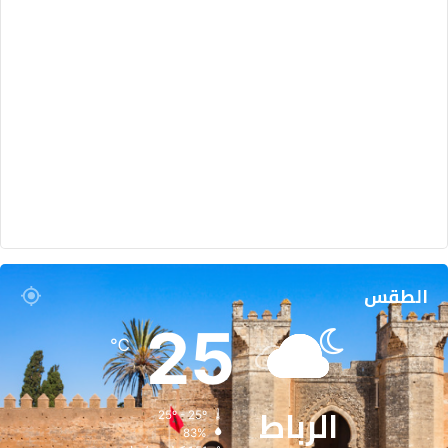
الطقس
25
℃
الرباط
25º - 25º
83%