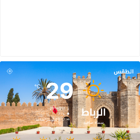
الطقس
29
℃
الرباط
29º - 25º
71%
5.17 كيلومتر/ساعة
سماء صافية