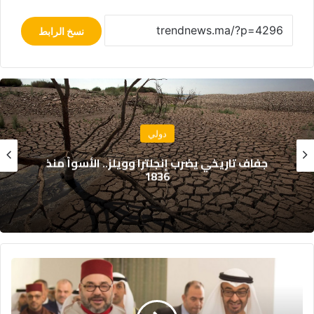
نسخ الرابط
دولي
جفاف تاريخي يضرب إنجلترا وويلز.. الأسوأ منذ
1836
هذه
هي
تكلفة
الشراكة