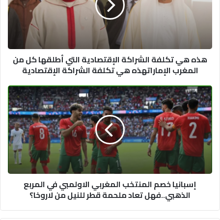
الإقتصادية
التي
أطلقها
كل
من
هذه هي تكلفة الشراكة الإقتصادية التي أطلقها كل من
المغرب
المغرب الإماراتهذه هي تكلفة الشراكة الإقتصادية
الإماراتهذه
هي
تكلفة
إسبانيا
الشراكة
خصم
الإقتصادية
المنتخب
المغربي
الاولمبي
في
المربع
الذهبي..فهل
تعاد
إسبانيا خصم المنتخب المغربي الاولمبي في المربع
ملحمة
الذهبي..فهل تعاد ملحمة قطر للنيل من لاروخا؟
قطر
للنيل
من