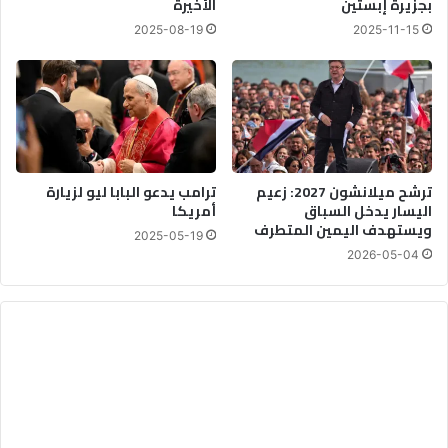
بجزيرة إبستين
الأخيرة
2025-08-19
2025-11-15
ترشح ميلانشون 2027: زعيم
ترامب يدعو البابا ليو لزيارة
اليسار يدخل السباق
أمريكا
ويستهدف اليمين المتطرف
2025-05-19
2026-05-04