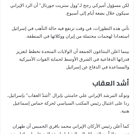
لكن مسؤول أميركي رجح لـ”وول ستريت جورنال” أن الرد الإيراني
سيكون خلال بضعة أيام إلى أسبوع.
تأتي هذه التطورات، في وقت ترتفع فيه حالة التأهب في إسرائيل
استعدادا لهجمات محتملة من إيران ووكلائها في المنطقة.
بينما اعلن البنتاغون الجمعة أن الولايات المتحدة تخطط لتعزيز
قدراتها الدفاعية في الشرق الأوسط لحماية القوات الأميركية
والمساعدة في الدفاع عن إسرائيل
أشد العقاب
وتوعّد المرشد الإيراني علي خامنئي بإنزال “أشدّ العقاب” بإسرائيل،
ردا على اغتيال رئيس المكتب السياسي لحركة حماس إسماعيل
هنية.
كما أعلن رئيس الأركان الإيراني محمد باقري الخميس أن طهران
تدرس حالياً مع الفصائل الموالية لها طريقة الرد على إسرائيل بعد