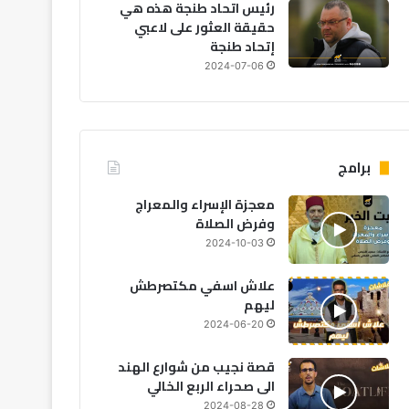
رئيس اتحاد طنجة هذه هي
حقيقة العثور على لاعبي
إتحاد طنجة
2024-07-06
مجتمع
2026-08-07
مجلس حقوق الإنسان يحذر: حسا
برامج
الراغبين في العبور إ
معجزة الإسراء والمعراج
وفرض الصلاة
2024-10-03
علاش اسفي مكتصرطش
2026-08-07
2026-08-07
20
ليهم
نجاة 18 بحارًا بعد غرق مركب صيد للسردين قبالة سواحل الداخلة
تقرير يكشف: 53% من المغاربة يفكرون في الهجرة، و65% يرفضون عمل الأجانب
نشرة إنذارية: موجة حر وزخات رعدية بعدد من مناطق المملكة
2024-06-20
قصة نجيب من شوارع الهند
الى صحراء الربع الخالي
2024-08-28