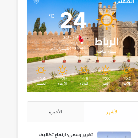
الطقس
24
℃
الرباط
30º - 24º
85%
1.39 كيلومتر/ساعة
سماء صافية
28
29
26
28
30
℃
℃
℃
℃
℃
الأحد
الأثنين
الثلاثاء
الأربعاء
الخميس
الأشهر
الأخيرة
تقرير رسمي: ارتفاع تكاليف