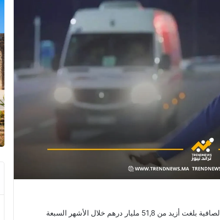
أفادت الخزينة العامة للمملكة بأن المداخيل الجمركية الصافية بلغت أزيد من 51,8 مليار درهم خلال الأشهر السبعة