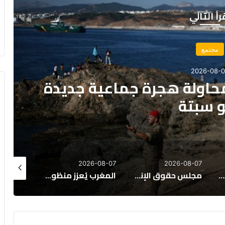
رأ التالي
مجتمع
2026-08-0
 تحسم موعد الدخول المدرسي
202
26-08-07
2026-08-07
2026-08-07
يحذر: حسابات أجنبية تضلل الراغبين في العبور إلى سبتة
المغرب يُعزز منظومة تكوين كرة القدم بقواعد تنظيمية جديدة
الرقم الأخضر يطيح برئيس جماعة بآسفي