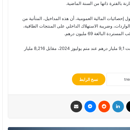
ل إحصائيات المالية العمومية، أن هذه المداخيل، المتأتية من
واردات، وضريبة الاستهلاك الداخلي على المنتجات الطاقية،
ة البالغة 69 مليون درهم.
وأضاف المصدر ذاته أن المداخيل الجمركية الصافية بلغت 9,1 مليار درهم عند متم يوليوز 2024، مقابل 8,216 مليار
نسخ الرابط
ك
‫X
لينكدإن
ماسنجر
مشاركة عبر البريد