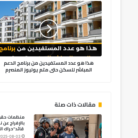
هذا
هو
عدد
المستفيدين
من
برنامج
الدعم
المباشر
للسكن
هذا هو عدد المستفيدين من برنامج الدعم
حتى
المباشر للسكن حتى متم يوليوز المنصرم
متم
يوليوز
المنصرم
مقالات ذات صلة
منظمات حقوق
بالإفراج عن ن
قائد”حراك الر
2025-08-03