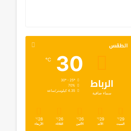
الطقس
30
℃
الرباط
30º - 25º
70%
4.35 كيلومتر/ساعة
سماء صافية
28
26
26
29
29
℃
℃
℃
℃
℃
السبت
الأحد
الأثنين
الثلاثاء
الأربعاء