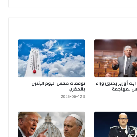
يت أورير يختبئ وراء
توقعات طقس اليوم الإثنين
لس لمهاجمة
بالمغرب
2025-05-12