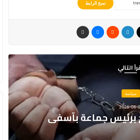
نسخ الرابط
‫X
لينكدإن
ماسنجر
مشاركة عبر البريد
رأ التالي
مجتمع
2026-08-0
عد غرق مركب صيد للسردين قبالة
 الداخلة