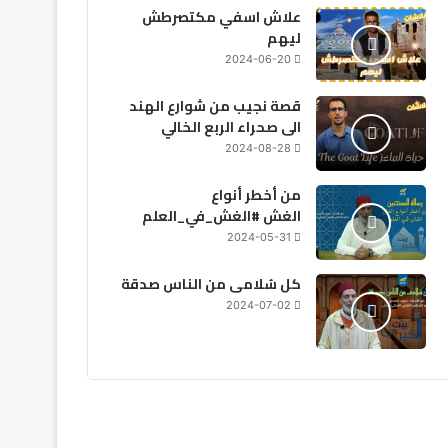
علاش اسفي مكتصرطش
ليهم
2024-06-20
2026-08-06
2026-08-06
20
الحكومة: اعتماد نظام 8 ساعات إلزامي في الحراسة الخاصة ومنع صفقات 12 ساعة
المغرب: أجواء حارة وزخات مطرية متوقعة يوم الجمعة
الحكومة تحدد الأولويات الكبرى لمشروع قانون مالية 2027
قصة نجيب من شوارع الهند
الى صحراء الربع الخالي
2024-08-28
من أخطر أنواع
الغش #الغش_في_العلم
2024-05-31
كل سُلامى من الناس صدقة
2024-07-02