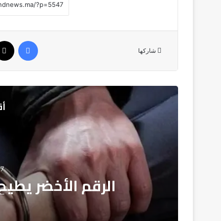
فيسبوك
شاركها
أق
7
نجاة 18 بحارًا ب
سواحل