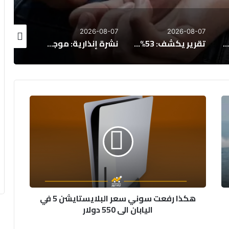
26-08-06
2026-08-07
2026-08-07
تقرير يكشف: 53% من المغاربة يفكرون في الهجرة، و65% يرفضون عمل الأجانب
نشرة إنذارية: موجة حر وزخات رعدية بعدد من مناطق المملكة
تنسيقية الموظفين تطالب بإدراج “التوقيت الميسر” في الحوار الاجتماعي
هكذا
رفعت
سوني
سعر
البلايستايشن
5
في
اليابان
الى
هكذا رفعت سوني سعر البلايستايشن 5 في
550
اليابان الى 550 دولار
دولار