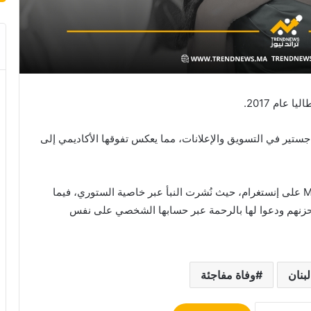
عام 2017.
جستير في التسويق والإعلانات، مما يعكس تفوقها الأكاديمي إلى
وقد أُعلنت وفاتها عبر صفحة Miss Lebanon Fan Club على إنستغرام، حيث نُشرت النبأ عبر خاصية الستوري، فيما
ن حزنهم ودعوا لها بالرحمة عبر حسابها الشخصي على نفس
بنان
وفاة مفاجئة