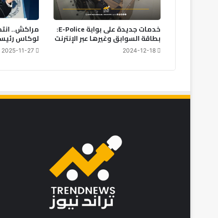
خدمات جديدة على بوابة E-Police:
مراكش.. انت
بطاقة السوابق وغيرها عبر الإنترنت
لوكاس رئيسا 
2025-11-27
2024-12-18