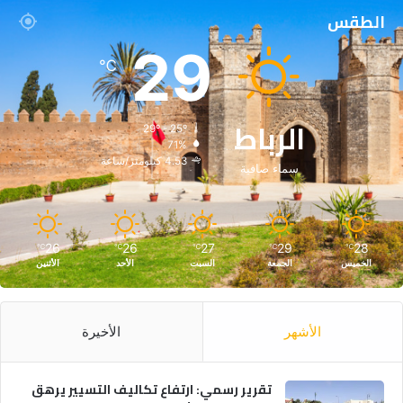
الطقس
29
℃
الرباط
29º - 25º
71%
4.53 كيلومتر/ساعة
سماء صافية
26
26
27
29
28
℃
℃
℃
℃
℃
الخميس
الجمعة
السبت
الأحد
الأثنين
الأشهر
الأخيرة
تقرير رسمي: ارتفاع تكاليف التسيير يرهق