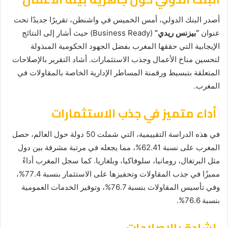
أصدر البنك الدولي، أمس الخميس في واشنطن، تقريرًا جديدًا تحت
عنوان
“بيزنس ريدي”
(Business Ready) حيث أشار إلى النتائج
الإيجابية التي حققها المغرب بفضل الجهود الحكومية المبذولة
لتحسين مناخ الأعمال وجذب الاستثمارات. أشاد التقرير بالإصلاحات
المتعلقة بتبسيط ورقمنة المساطر الإدارية الخاصة بالمقاولات في
المغرب.
أداء متميز في جذب الاستثمارات
في هذه الدراسة التقييمية، التي شملت 50 دولة حول العالم، حصل
المغرب على نسبة 62.41%، مما يجعله في مرتبة مشرفة بين دول
مثل البرتغال، رومانيا، سلوفاكيا، وبلغاريا. كما سجل المغرب أداءً
مميزًا في جذب المقاولات وتحفيزها على الاستثمار بنسبة 77.4%،
وفي تأسيس المقاولات بنسبة 76.7%، وتوفير الخدمات العمومية
بنسبة 76.6%.
إشادة بالإصلاحات