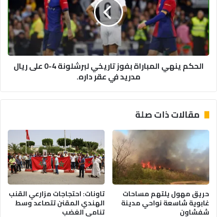
بفوز
تاريخي
لبرشلونة
4-
0
على
الحكم ينهي المباراة بفوز تاريخي لبرشلونة 4-0 على ريال
ريال
مدريد في عقر داره.
مدريد
في
عقر
داره.
مقالات ذات صلة
حريق مهول يلتهم مساحات
تاونات: احتجاجات مزارعي القنب
غابوية شاسعة نواحي مدينة
الهندي المقنن تتصاعد وسط
شفشاون
تنامي الغضب