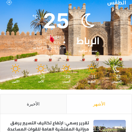
الطقس
25
℃
الرباط
25º - 24º
83%
2.59 كيلومتر/ساعة
سماء صافية
26
26
29
31
24
℃
℃
℃
℃
℃
الخميس
الجمعة
السبت
الأحد
الأثنين
الأشهر
الأخيرة
تقرير رسمي: ارتفاع تكاليف التسيير يرهق
ميزانية المفتشية العامة للقوات المساعدة