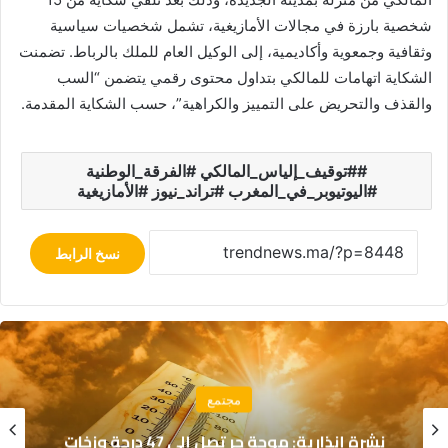
شخصية بارزة في مجالات الأمازيغية، تشمل شخصيات سياسية
وثقافية وجمعوية وأكاديمية، إلى الوكيل العام للملك بالرباط. تضمنت
الشكاية اتهامات للمالكي بتداول محتوى رقمي يتضمن “السب
والقذف والتحريض على التمييز والكراهية”، حسب الشكاية المقدمة.
#توقيف_إلياس_المالكي #الفرقة_الوطنية
#اليوتيوبر_في_المغرب #تراند_نيوز #الأمازيغية
نسخ الرابط
اقتصاد
تقرير “ليغاتوم 2026”: المغرب يتقدم اقتصادياً