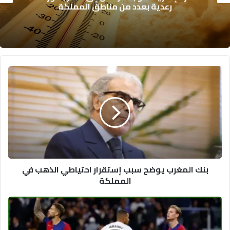
لكن تحديات التعليم والصحة تعرقل الازدهار
بنك
المغرب
يوضح
سبب
إستقرار
احتياطي
الذهب
في
المملكة
بنك المغرب يوضح سبب إستقرار احتياطي الذهب في
المملكة
الحكم
ينهي
المباراة