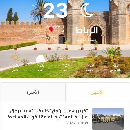
23
℃
الرباط
28º - 23º
89%
1.82 كيلومتر/ساعة
سماء صافية
26
26
27
29
28
℃
℃
℃
℃
℃
الخميس
الجمعة
السبت
الأحد
الأثنين
الأشهر
الأخيرة
تقرير رسمي: ارتفاع تكاليف التسيير يرهق
ميزانية المفتشية العامة للقوات المساعدة
2025-11-18