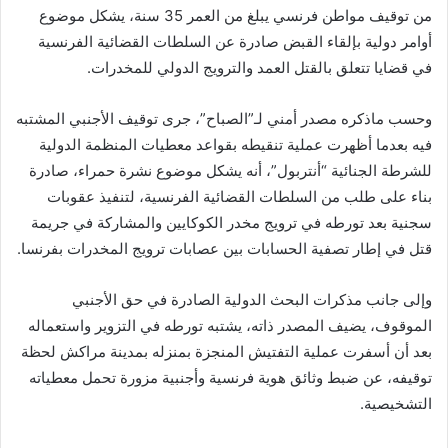
من توقيف مواطن فرنسي يبلغ من العمر 35 سنة، يشكل موضوع
أوامر دولية بإلقاء القبض صادرة عن السلطات القضائية الفرنسية
في قضايا تتعلق بالقتل العمد والترويج الدولي للمخدرات.
وحسب ماذكره مصدر أمني لـ”الصباح”، جرى توقيف الأجنبي المشتبه
فيه بعدما أظهرت عملية تنقيطه بقواعد معطيات المنظمة الدولية
للشرطة الجنائية “أنتربول”، أنه يشكل موضوع نشرة حمراء، صادرة
بناء على طلب من السلطات القضائية الفرنسية، لتنفيذ عقوبات
سجنية بعد تورطه في ترويج مخدر الكوكايين والمشاركة في جريمة
قتل في إطار تصفية الحسابات بين عصابات ترويج المخدرات بفرنسا.
وإلى جانب مذكرات البحث الدولية الصادرة في حق الأجنبي
الموقوف، يضيف المصدر ذاته، يشتبه تورطه في التزوير واستعماله
بعد أن أسفرت عملية التفتيش المنجزة بمنزله بمدينة مراكش لحظة
توقيفه، عن ضبط وثائق هوية فرنسية وأجنبية مزورة تحمل معطياته
التشخيصية.