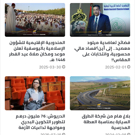
د
ا
م
ل
ا
ا
ل
ث
م
ن
س
ي
ا
ن
فضائح تعاضدية ميلود
المندوبية الإقليمية للشؤون
ع
ب
معصيد.. إلى أين؟فساد مالي،
الإسلامية باليوسفية تعلن
د
محسوبية، وانتخابات على
موعد ومكان صلاة عيد الفطر
ع
المقاس!!
1446 هـ
ة
د
ل
د
2025-03-30
2025-02-01
ـ
م
5
ن
4
م
م
ن
ر
ا
ش
ط
ح
ق
بلاغ هام من شركة الطرق
الدريوش: 76 مليون درهم
ا
ا
السيارة بمناسبة العطلة
لتطوير التكوين البحري
ل
ل
المدرسية
ومواجهة تداعيات الأزمة
ل
م
ه
2025-07-15
2024-12-05