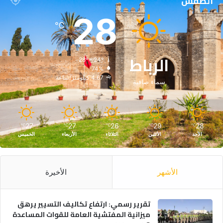
الطقس
28
℃
الرباط
28º - 24º
74%
4.67 كيلومتر/ساعة
سماء صافية
27
27
26
29
28
℃
℃
℃
℃
℃
الأحد
الأثنين
الثلاثاء
الأربعاء
الخميس
الأشهر
الأخيرة
تقرير رسمي: ارتفاع تكاليف التسيير يرهق
ميزانية المفتشية العامة للقوات المساعدة