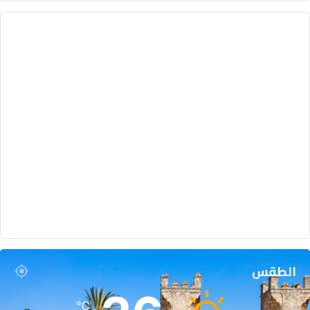
الطقس
℃