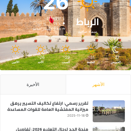
26
الرباط
27º - 25º
74%
2.46 كيلومتر/ساعة
سماء صافية
26
26
29
31
27
℃
℃
℃
℃
℃
الخميس
الجمعة
السبت
الأحد
الأثنين
الأشهر
الأخيرة
تقرير رسمي: ارتفاع تكاليف التسيير يرهق
ميزانية المفتشية العامة للقوات المساعدة
2025-11-18
منحة الحج لرجال التعليم 2026: تفاصيل