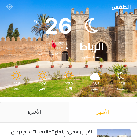
الطقس
26
℃
الرباط
26º - 26º
76%
1.1 كيلومتر/ساعة
سماء صافية
26
26
29
32
26
℃
℃
℃
℃
℃
الجمعة
السبت
الأحد
الأثنين
الثلاثاء
الأشهر
الأخيرة
تقرير رسمي: ارتفاع تكاليف التسيير يرهق