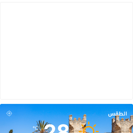
الطقس
28
℃