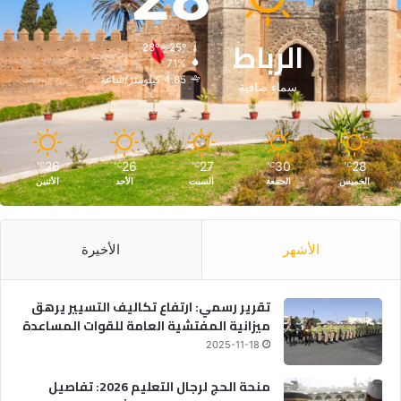
الرباط
28º - 25º
71%
4.85 كيلومتر/ساعة
سماء صافية
26
26
27
30
28
℃
℃
℃
℃
℃
الخميس
الجمعة
السبت
الأحد
الأثنين
الأشهر
الأخيرة
تقرير رسمي: ارتفاع تكاليف التسيير يرهق
ميزانية المفتشية العامة للقوات المساعدة
2025-11-18
منحة الحج لرجال التعليم 2026: تفاصيل