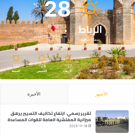
28
℃
الرباط
29º - 24º
64%
3.54 كيلومتر/ساعة
سماء صافية
27
28
27
27
29
℃
℃
℃
℃
℃
الأثنين
الثلاثاء
الأربعاء
الخميس
الجمعة
الأشهر
الأخيرة
تقرير رسمي: ارتفاع تكاليف التسيير يرهق
ميزانية المفتشية العامة للقوات المساعدة
2025-11-18