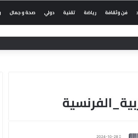
فن وثقافة
رياضة
تقنية
دولي
صحة و جمال
و
بية_الفرنسية
2024-10-28