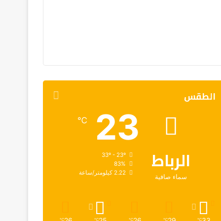
الطقس
23
℃
الرباط
33º - 23º
83%
2.22 كيلومتر/ساعة
سماء صافية
26
25
26
29
33
℃
℃
℃
℃
℃