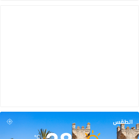
الطقس
℃