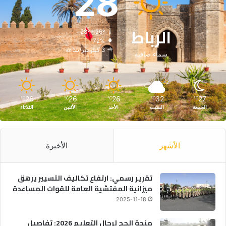
28
الرباط
28º - 26º
72%
3 كيلومتر/ساعة
سماء صافية
26
26
26
32
27
℃
℃
℃
℃
℃
الجمعة
السبت
الأحد
الأثنين
الثلاثاء
الأشهر
الأخيرة
تقرير رسمي: ارتفاع تكاليف التسيير يرهق
ميزانية المفتشية العامة للقوات المساعدة
2025-11-18
منحة الحج لرجال التعليم 2026: تفاصيل