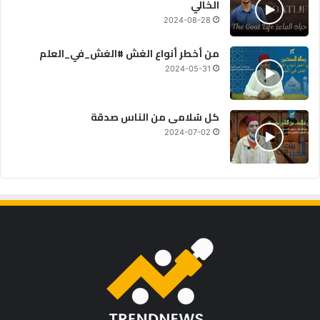
الخالي
2024-08-28
من أخطر أنواع الغش #الغش_في_العلم
2024-05-31
كل سُلامى من الناس صدقة
2024-07-02