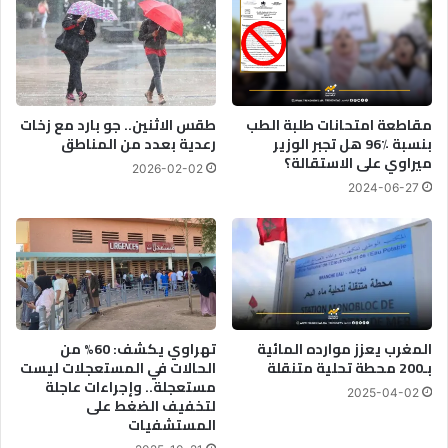
مقاطعة امتحانات طلبة الطب
طقس الاثنين.. جو بارد مع زخات
بنسبة ٪96 هل تجبر الوزير
رعدية بعدد من المناطق
ميراوي على الاستقالة؟
2026-02-02
2024-06-27
المغرب يعزز موارده المائية
تهراوي يكشف: 60% من
بـ200 محطة تحلية متنقلة
الحالات في المستعجلات ليست
مستعجلة.. وإجراءات عاجلة
2025-04-02
لتخفيف الضغط على
المستشفيات