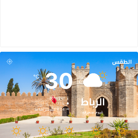
الطقس
30
℃
الرباط
30º - 24º
73%
4.24 كيلومتر/ساعة
غيوم متفرقة