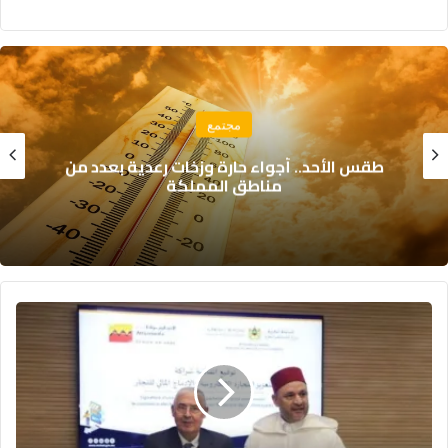
مجتمع
طقس الأحد.. أجواء حارة وزخات رعدية بعدد من
مناطق المملكة
رقمنة
التجار..
خطوة
جديدة
نحو
مستقبل
التجارة