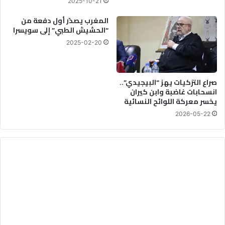
2025-10-21
المغرب يصدّر أول دفعة من
“الحشيش الطبي” إلى سويسرا
2025-02-20
صراع التزكيات يهز “البيجيدي”..
انسحابات غاضبة وابن كيران
يخسر معركة اللوائح النسائية
2026-05-22