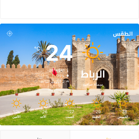
الطقس
24
℃
الرباط
28º - 24º
79%
2 كيلومتر/ساعة
سماء صافية
26
26
27
29
28
℃
℃
℃
℃
℃
الخميس
الجمعة
السبت
الأحد
الأثنين