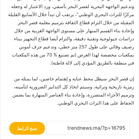
وتدعيم الواجهة البحرية لقصر البحر بآسفي، ورد الاعتبار له وجعله
مركزًا للتراث البحري الوطني”، يرتقب أن تبدأ خلال الأسابيع القليلة
المقبلة من خلال التزام قطاع الثقافة بترميم معلمة قصر البحر
وإعادة بناء القسم المنهار على مستوى الواجهة الغربية من خلال
دراسات جيولوجية وتقنية دقيقة، والتزام أيضا قطاع التجهيز ببناء
رصيف وقائي على طول 257 متر خطي، وتدعيم جرف أموني
بمكعبات مخصصة لهذا الغرض (تم تصنيع % 70 من هذه المكعبات
في منطقة بالطريق المؤدي إلى لالة فاطنة).
إن قصر البحر سيظل محط عناية و إهتمام خاصين، لما يمثله من
رمزية تاريخية وتراثية، وسيتم اتخاذ كل التدابير الضرورية لتأمينه،
وترميم الأجزاء المتضررة، وإعادة بناء العناصر المنهارة بما يضمن
الحفاظ على هذا التراث البحري الوطني.
نسخ الرابط