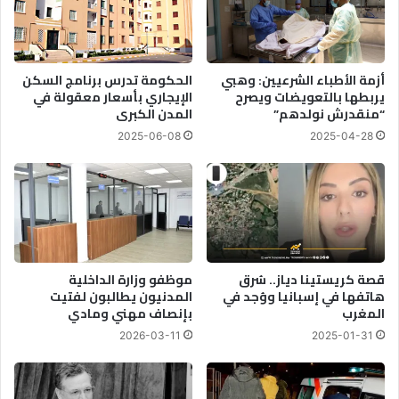
أزمة الأطباء الشرعيين: وهبي
الحكومة تدرس برنامج السكن
يربطها بالتعويضات ويصرح
الإيجاري بأسعار معقولة في
“منقدرش نولدهم”
المدن الكبرى
2025-06-08
2025-04-28
قصة كريستينا دياز.. سُرق
موظفو وزارة الداخلية
هاتفها في إسبانيا ووُجد في
المدنيون يطالبون لفتيت
المغرب
بإنصاف مهني ومادي
2026-03-11
2025-01-31