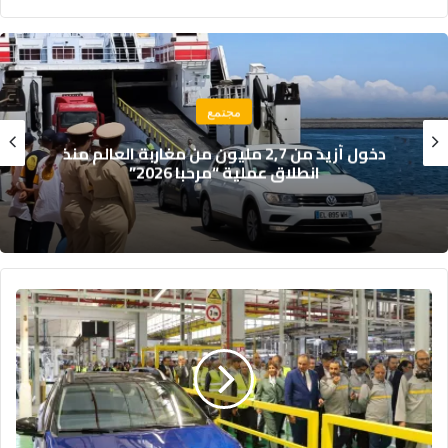
مجتمع
دخول أزيد من 2,7 مليون من مغاربة العالم منذ
حر
انطلاق عملية “مرحبا 2026”
المغرب..
عملاق
صناعي
في
إفريقيا
رغم
تحديات
الجفاف