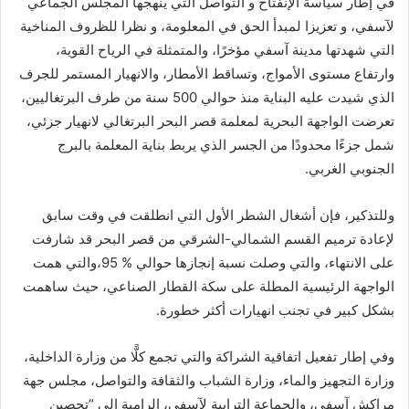
في إطار سياسة الإنفتاح و التواصل التي ينهجها المجلس الجماعي
لآسفي، و تعزيزا لمبدأ الحق في المعلومة، و نظرا للظروف المناخية
التي شهدتها مدينة آسفي مؤخرًا، والمتمثلة في الرياح القوية،
وارتفاع مستوى الأمواج، وتساقط الأمطار، والانهيار المستمر للجرف
الذي شيدت عليه البناية منذ حوالي 500 سنة من طرف البرتغاليين،
تعرضت الواجهة البحرية لمعلمة قصر البحر البرتغالي لانهيار جزئي،
شمل جزءًا محدودًا من الجسر الذي يربط بناية المعلمة بالبرج
الجنوبي الغربي.
وللتذكير، فإن أشغال الشطر الأول التي انطلقت في وقت سابق
لإعادة ترميم القسم الشمالي-الشرقي من قصر البحر قد شارفت
على الانتهاء، والتي وصلت نسبة إنجازها حوالي % 95،والتي همت
الواجهة الرئيسية المطلة على سكة القطار الصناعي، حيث ساهمت
بشكل كبير في تجنب انهيارات أكثر خطورة.
وفي إطار تفعيل اتفاقية الشراكة والتي تجمع كلًّا من وزارة الداخلية،
وزارة التجهيز والماء، وزارة الشباب والثقافة والتواصل، مجلس جهة
مراكش آسفي، والجماعة الترابية لآسفي، الرامية إلى “تحصين