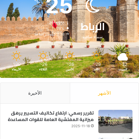
25
℃
الرباط
25º - 25º
78%
2.36 كيلومتر/ساعة
سماء صافية
29
26
26
29
32
℃
℃
℃
℃
℃
السبت
الأحد
الأثنين
الثلاثاء
الأربعاء
الأشهر
الأخيرة
تقرير رسمي: ارتفاع تكاليف التسيير يرهق
ميزانية المفتشية العامة للقوات المساعدة
2025-11-18