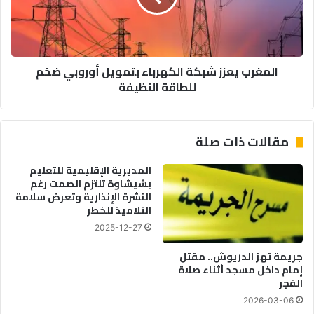
و
ب
ر
ي
و
ع
ب
ز
المغرب يعزز شبكة الكهرباء بتمويل أوروبي ضخم
ا
ز
للطاقة النظيفة
أ
ش
ر
ب
ق
ك
ا
ة
مقالات ذات صلة
م
ا
م
ل
المديرية الإقليمية للتعليم
ق
ك
بشيشاوة تلتزم الصمت رغم
ل
ه
النشرة الإنذارية وتعرض سلامة
ق
ر
التلاميذ للخطر
ة
ب
2025-12-27
و
ا
إ
ء
جريمة تهز الدريوش.. مقتل
ج
ب
إمام داخل مسجد أثناء صلاة
ر
ت
الفجر
ا
م
2026-03-06
ء
و