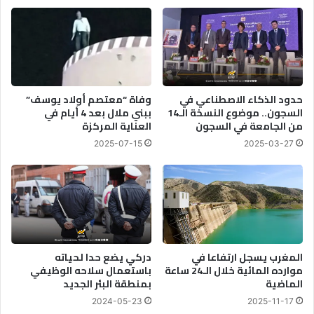
ا
ي
ت
ل
م
أ
ت
و
ز
ر
ا
و
ي
ب
حدود الذكاء الاصطناعي في
وفاة “معتصم أولاد يوسف”
د
ي
السجون.. موضوع النسخة الـ14
ببني ملال بعد 4 أيام في
من الجامعة في السجون
العناية المركزة
ة
ض
خ
2025-07-15
2025-03-27
م
ل
ل
ط
ا
ق
ة
المغرب يسجل ارتفاعا في
دركي يضع حدا لحياته
ا
موارده المائية خلال الـ24 ساعة
باستعمال سلاحه الوظيفي
ل
الماضية
بمنطقة البئر الجديد
ن
ظ
2024-05-23
2025-11-17