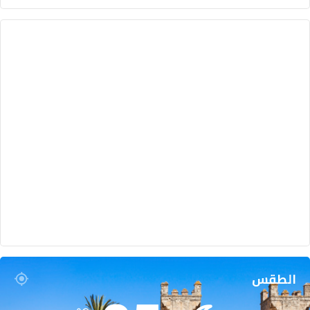
ي
ف
ة
الطقس