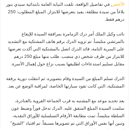
الأخضر
, في تفاصيل الواقعة، تلقت النيابة العامة بابتدائية سيدي بنور
بلاغاً من سيدة مطلقة، يفيد بتعرضها للابتزاز. المبلغ المطلوب: 250
درهم فقط.
نائب وكيل الملك أمر درك الزمامرة بمرافقة السيدة للإيقاع
بالمرتشي متلبساً. تم تزويد الدرك برقم هاتف المشتكية مع التشديد
على السرية التامة، قائد الدرك اتصل بالمشتكية التي أكدت تعرضها
للابتزاز من طرف شخص ذي منصب. طلب منها مبلغ 250 درهم
مقابل تسليم استدعاءات لطليقها بسبب نزاع حول إهمال الأسرة.
الدرك تسلم المبلغ من السيدة وقام بتصويره. ثم انتقلت دورية برفقة
المشتكية، التي كانت تقود سيارتها الخاصة، لمراقبة الوضع عن بعد.
بعد تحديد موعد مع المشتبه به قرب الجماعة القروية بالغنادرة،
سلمت السيدة المبلغ المتفق عليه. الدرك تدخل فوراً وضبط عون
السلطة متلبساً، تمت مطابقة الأرقام التسلسلية للأوراق النقدية،
وتبين أنها نفس الأوراق التي تم تصويرها مسبقاً. تم اقتياد “الشيخ”