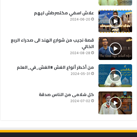
علاش اسفي مكتصرطش ليهم
2024-06-20
قصة نجيب من شوارع الهند الى صحراء الربع
الخالي
2024-08-28
من أخطر أنواع الغش #الغش_في_العلم
2024-05-31
كل سُلامى من الناس صدقة
2024-07-02