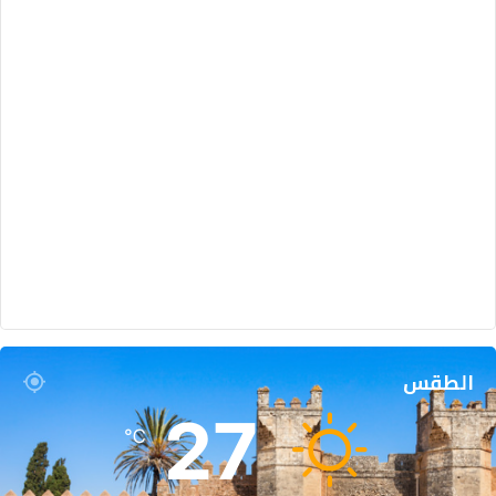
ي
ن
ا
ل
س
ل
ط
الطقس
27
℃