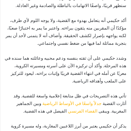
ستظهر قريبًا، واصفًا الاتهامات بالباطلة والصادمة وغير العادلة.
أكد حكيمي أنه يتعامل بهدوء مع القضية، ولا يوجه اللوم لأي طرف،
مؤكدًا أن المقربين منه يثقون ببراءته. واعتبر ما يمر به اختبارًا صعبًا،
لكنه يواجهه بإصرار لكشف الحقيقة. وأضاف أنه لا يتمنى لأحد أن يمر
بتجربة مماثلة لما فيها من ضغط نفسي واجتماعي.
وشدد حكيمي على أن ثقته بنفسه ودعم محبيه وعائلته هما سنده في
هذه المرحلة. وأكد أن تركيزه الآن على أسرته ومسيرته الكروية،
معربًا عن أمله في انتهاء القضية قريبًا وإثبات براءته، ليعود للتركيز
على الملعب وأهدافه الرياضية.
تأتي هذه التصريحات في ظل متابعة إعلامية واسعة للقضية. وقد
أثارت القضية
جدلاً واسعًا في الأوساط الرياضية
وبين الجماهير
المغربية. ويبقى
القضاء الفرنسي
الفيصل في هذه القضية.
يذكر أن حكيمي يعتبر من أبرز اللاعبين المغاربة، وله مسيرة كروية