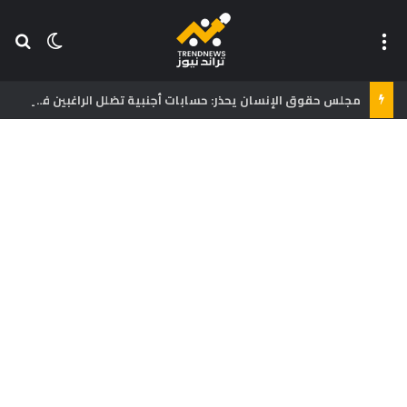
القائمة
بح
الوضع ا
مجلس حقوق الإنسان يحذر: حسابات أجنبية تضلل الراغبين في العبور إلى سبتة