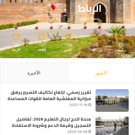
الرباط
30º - 26º
73%
2.74 كيلومتر/ساعة
سماء صافية
29
27
26
29
30
℃
℃
℃
℃
℃
السبت
الأحد
الأثنين
الثلاثاء
الأربعاء
الأشهر
الأخيرة
تقرير رسمي: ارتفاع تكاليف التسيير يرهق
ميزانية المفتشية العامة للقوات المساعدة
2025-11-18
منحة الحج لرجال التعليم 2026: تفاصيل
التسجيل وقيمة الدعم وشروط الاستفادة
2026-04-09