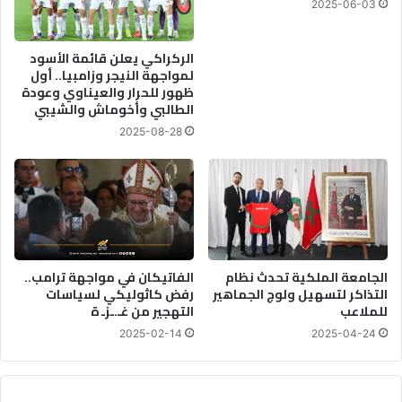
2025-06-03
ل
ح
ي
ك
ا
ا
الركراكي يعلن قائمة الأسود
ر
م
لمواجهة النيجر وزامبيا.. أول
د
ظهور للحرار والعيناوي وعودة
ة
الطالبي وأخوماش والشيبي
ر
ا
ه
ل
2025-08-28
م
ت
ش
ر
ي
ع
ي
ة
الجامعة الملكية تحدث نظام
الفاتيكان في مواجهة ترامب..
و
التذاكر لتسهيل ولوج الجماهير
رفض كاثوليكي لسياسات
ا
للملاعب
التهجير من غـ.ـزـ ة
ل
2025-02-14
2025-04-24
ف
ص
ل
ب