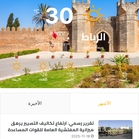
2
30
5
℃
-
2
0
الرباط
2
30º - 25º
70%
6
4.35 كيلومتر/ساعة
سماء صافية
28
26
26
29
29
℃
℃
℃
℃
℃
السبت
الأحد
الأثنين
الثلاثاء
الأربعاء
الأشهر
الأخيرة
تقرير رسمي: ارتفاع تكاليف التسيير يرهق
ميزانية المفتشية العامة للقوات المساعدة
2025-11-18