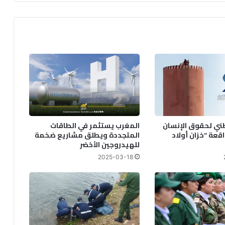
ج
د
اً
م
ت
ض
ر
ر
اً
م
ن
ز
ني لحقوق الإنسان
المغرب يستثمر في الطاقات
ل
قعة “خزان أولاد
المتجددة ويطلق مشاريع ضخمة
ز
للهيدروجين الأخضر
ا
2025-03-18
ل
ا
ل
ح
و
ز