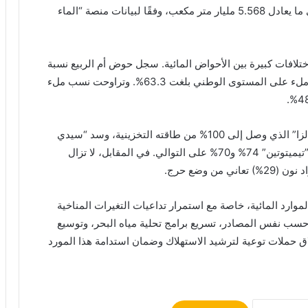
مناطق المملكة. وبلغ المعدل الوطني 33.2% فقط، أي ما يعادل 5.568 مليار متر مكعب، وفقًا لبيانات منصة “الماء
ختلافات كبيرة بين الأحواض المائية. سجل حوض أم الربيع نسبة
10.3% فقط، بينما سجل حوض أبي رقراق أعلى نسبة ملء على المستوى الوطني بلغت 63.3%. وتراوحت نسب ملء
سجلت بعض السدود أداءً استثنائيًا، مثل سد “على واد الزا” الذي وصل إلى 100% من طاقته التخزينية، وسد “سيدي
لموارد المائية، خاصة مع استمرار تداعيات التغيرات المناخية
ب نفس المصادر، تسريع برامج تحلية مياه البحر، وتوسيع
اق حملات توعية لترشيد الاستهلاك وضمان استدامة هذا المورد