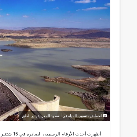
انخفاض منسوب المياه في السدود المغربية يثير القلق
أظهرت أحدث الأرقام الرسمية، الصادرة في 15 شتنبر 2025، انخفاضًا ملحوظًا في