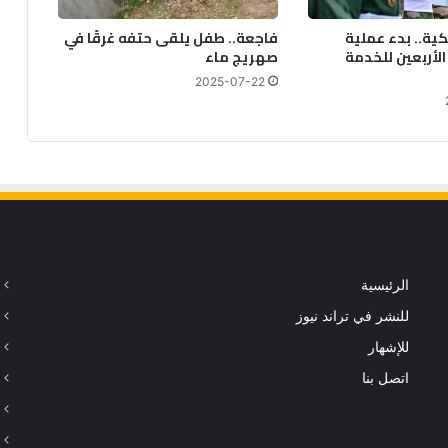
ية.. بدء عملية
فاجعة.. طفل يلقى حتفه غرقًا في
الأربعين للخدمة
صهريج ماء
2025-07-22
الرئيسية
للنشر في تراند نيوز
للإشهار
اتصل بنا