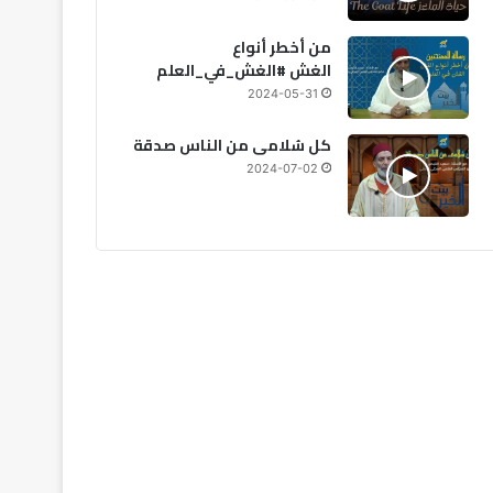
من أخطر أنواع
الغش #الغش_في_العلم
2026-08-06
2026-08-06
20
المغرب: أجواء حارة وزخات مطرية متوقعة يوم الجمعة
الحكومة تحدد الأولويات الكبرى لمشروع قانون مالية 2027
نشرة إنذارية: موجة حر تصل إلى 47 درجة وزخات رعدية بعدد من مناطق المملكة
2024-05-31
كل سُلامى من الناس صدقة
2024-07-02