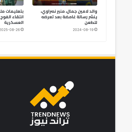
والد لامين جمال، منير نصراوي،
بتعليمات ملك
ينشر رسالة غامضة بعد تعرضه
انتقاء الفوج 
للطعن
العسكرية
2025-08-26
2024-08-19