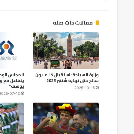
م
ا
ل
ك
مقالات ذات صلة
و
ك
ب
ا
ل
م
ر
ا
وزارة السياحة: استقبال 15 مليون
المجلس الوط
ك
سائح حتى نهاية شتنبر 2025
يتفاعل مع وا
ش
يوسف”
2025-10-15
ي
2025-07-13
ب
م
ي
د
ا
ن
ه