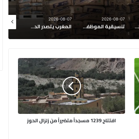
26-08-06
2026-08-06
2026-08-07
وظفين تطالب بإدراج “التوقيت الميسر” في الحوار الاجتماعي
المغرب يتصدر الدول الإفريقية في تأييد الانفتاح التجاري
الحكومة: اعتماد نظام 8 ساعات إلزامي في الحراسة الخاصة ومنع صفقات 12 ساعة
ا
ف
ت
ت
ا
ح
1
2
3
افتتاح 1239 مسجداً متضرراً من زلزال الحوز
9
م
س