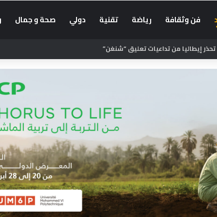
فن وثقافة
رياضة
تقنية
دولي
صحة و جمال
و
 تحذر إيطاليا من تداعيات تعليق “شنغن”