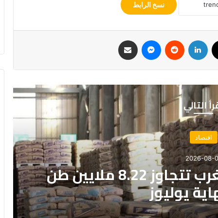
نسخ الرابط
‫X
لينكدإن
‏Reddit
ماسنجر
مشاركة عبر البريد
رأ التالي
مجتمع
2026-08-0
حر وزخات رعدية بعدد من
 المملكة