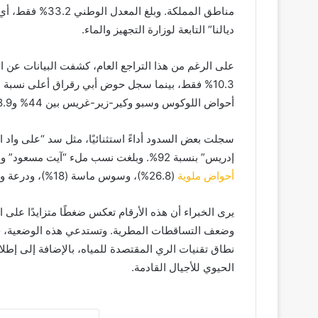
ديالنا” التابعة لوزارة التجهيز والماء.
على الرغم من هذا التراجع العام، كشفت البيانات عن ا
أحواض اللوكوس وسبو وكير-زير-غريس بين 44% و48.9%.
إدريس” بنسبة 92%. وبلغت نسب ملء “آيت مسعود” و”تيميتوتين” 74% و70% على التوالي. في المقابل، لا تزال
أحواض ملوية
(26.8%)، وسوس ماسة (18%)، ودرعة واد نون (29%) تعاني من وضع حرج.
يرى الخبراء أن هذه الأرقام تعكس ضغطًا متزايدًا على ا
وضعف التساقطات المطرية. وتستدعي هذه الوضعية، حس
نطاق تقنيات الري المقتصدة للمياه، بالإضافة إلى إطل
الحيوي للأجيال القادمة.