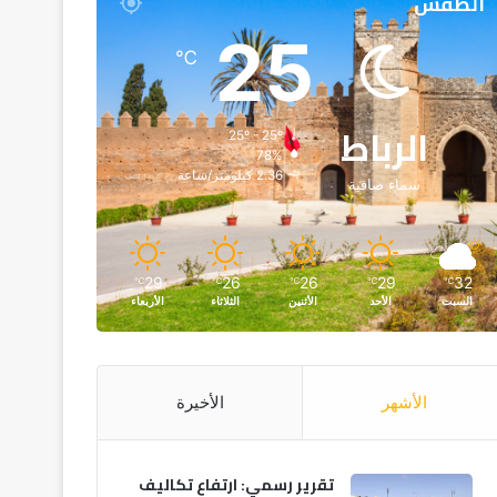
الطقس
25
℃
الرباط
25º - 25º
78%
2.36 كيلومتر/ساعة
سماء صافية
29
26
26
29
32
℃
℃
℃
℃
℃
السبت
الأحد
الأثنين
الثلاثاء
الأربعاء
الأشهر
الأخيرة
تقرير رسمي: ارتفاع تكاليف