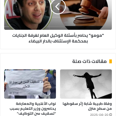
الوكيل
العام
لغرفة
الجنايات
بمحكمة
الإستئناف
"مومو" يحاصر بأسئلة الوكيل العام لغرفة الجنايات
بالدار
بمحكمة الإستئناف بالدار البيضاء
البيضاء
مقالات ذات صلة
وفاة طبيبة شابة إثر سقوطها
نواب الأغلبية والمعارضة
من سطح منزل
يحاصرون وزير التعليم بسبب
“تسقيف سن التوظيف”
2025-06-20