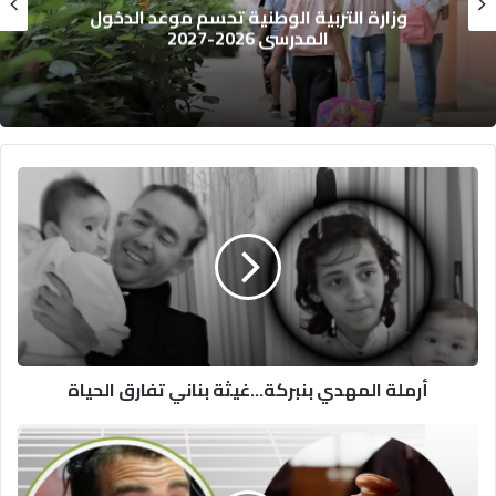
مجلس حقوق الإنسان يحذر: حسابات أجنبية
تضلل الراغبين في العبور إلى سبتة
أرملة
المهدي
بنبركة...غيثة
بناني
تفارق
الحياة
أرملة المهدي بنبركة...غيثة بناني تفارق الحياة
"مومو"
يحاصر
بأسئلة