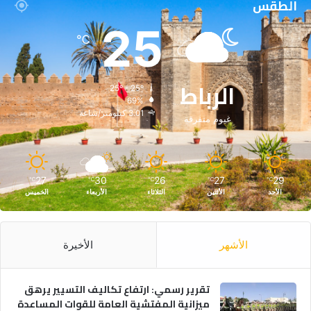
الطقس
25
℃
الرباط
25º - 25º
69%
3.01 كيلومتر/ساعة
غيوم متفرقة
27
30
26
27
29
℃
℃
℃
℃
℃
الأحد
الأثنين
الثلاثاء
الأربعاء
الخميس
الأشهر
الأخيرة
تقرير رسمي: ارتفاع تكاليف التسيير يرهق
ميزانية المفتشية العامة للقوات المساعدة