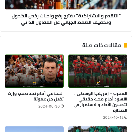
وتخفيف
الضغط
"التقدم والاشتراكية" يقترح رفع واجبات رخص الكحول
الجبائي
وتخفيف الضغط الجبائي عن المقاول الذاتي
عن
المقاول
الذاتي
مقالات ذات صلة
المغرب – إفريقيا الوسطى..
السلامي أمام تحد صعب وإرث
الأسود أمام محك حقيقي
ثقيل من عموثة
لتحسين الأداء والاستمرار في
2024-06-30
الصدارة
2024-10-12