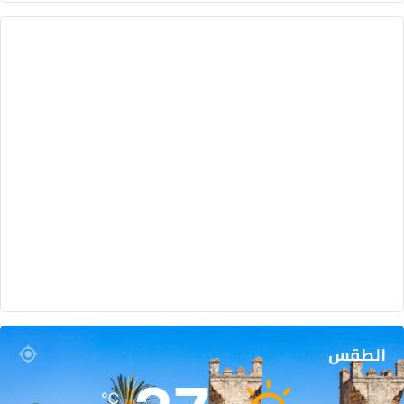
الطقس
℃