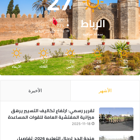
27
الرباط
30º - 26º
73%
2.74 كيلومتر/ساعة
سماء صافية
29
27
26
29
30
℃
℃
℃
℃
℃
السبت
الأحد
الأثنين
الثلاثاء
الأربعاء
الأشهر
الأخيرة
تقرير رسمي: ارتفاع تكاليف التسيير يرهق
ميزانية المفتشية العامة للقوات المساعدة
2025-11-18
منحة الحج لرجال التعليم 2026: تفاصيل