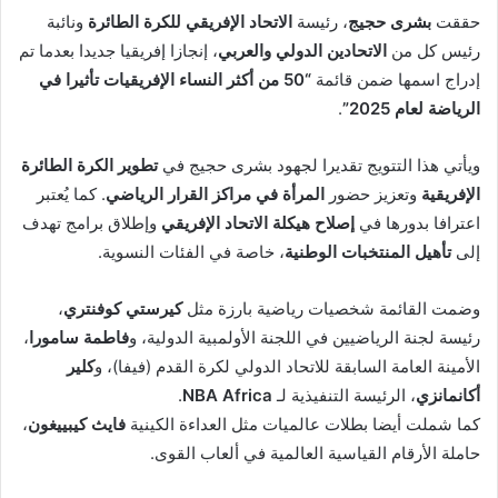
حققت
بشرى حجيج
، رئيسة
الاتحاد الإفريقي للكرة الطائرة
ونائبة
رئيس كل من
الاتحادين الدولي والعربي
، إنجازا إفريقيا جديدا بعدما تم
إدراج اسمها ضمن قائمة
“50 من أكثر النساء الإفريقيات تأثيرا في
الرياضة لعام 2025”
.
ويأتي هذا التتويج تقديرا لجهود بشرى حجيج في
تطوير الكرة الطائرة
الإفريقية
وتعزيز حضور
المرأة في مراكز القرار الرياضي
. كما يُعتبر
اعترافا بدورها في
إصلاح هيكلة الاتحاد الإفريقي
وإطلاق برامج تهدف
إلى
تأهيل المنتخبات الوطنية
، خاصة في الفئات النسوية.
وضمت القائمة شخصيات رياضية بارزة مثل
كيرستي كوفنتري
،
رئيسة لجنة الرياضيين في اللجنة الأولمبية الدولية، و
فاطمة سامورا
،
الأمينة العامة السابقة للاتحاد الدولي لكرة القدم (فيفا)، و
كلير
أكانمانزي
، الرئيسة التنفيذية لـ
NBA Africa
.
كما شملت أيضا بطلات عالميات مثل العداءة الكينية
فايث كيبييغون
،
حاملة الأرقام القياسية العالمية في ألعاب القوى.