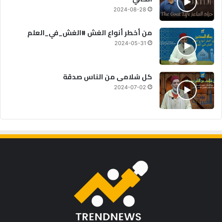
2024-08-28
من أخطر أنواع الغش #الغش_في_العلم
2024-05-31
كل سُلامى من الناس صدقة
2024-07-02