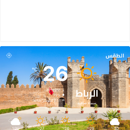
الطقس
26
℃
الرباط
30º - 26º
79%
2.51 كيلومتر/ساعة
سماء صافية
29
27
26
29
30
℃
℃
℃
℃
℃