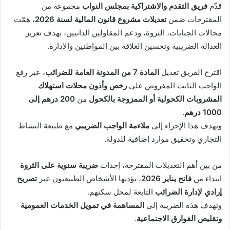
قدّم
فريق التقدم والاشتراكية بمجلس النواب
مجموعة من
المقترحات ضمن
تعديلات مشروع قانون المالية لسنة 2026
، همّت
مجالات الجبايات، الثروة، ودعم المقاولين الذاتيين، بهدف تعزيز
العدالة الضريبية وتحسين العلاقة بين المواطنين والإدارة.
اقترح الفريق تعديل
المادة 7 من المدونة العامة للضرائب
، عبر رفع
الواجب الثابت المفروض على
رخص وأذون محلات استهلاك
المشروبات الكحولية أو الممزوجة بالكحول
من
200 درهم إلى
1000 درهم
.
ويهدف هذا الإجراء إلى
ملاءمة الواجب الضريبي
مع طبيعة النشاط
التجاري وتحقيق موارد إضافية للدولة.
من بين أهم التعديلات المقترحة، إحداث
ضريبة سنوية على الثروة
ابتداء من
فاتح يناير 2026
، يؤديها الأشخاص الطبيعيون عبر
تصريح
إرادي لإدارة الضرائب
التابعة لمحل سكنهم.
وتهدف هذه الضريبة إلى
المساهمة في تمويل الخدمات العمومية
وتقليص الفوارق الاجتماعية
.