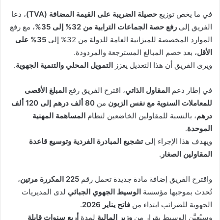
في ما يخص توزيع
حصيلة الضريبة على القيمة المضافة (TVA)
، دعا
الفريق إلى
رفع حصة الجماعات الترابية من 32% إلى 35%
، مع رفع
الموارد المخصصة للميزانية العامة للدولة من 32% إلى
35% على
الأقل
، بعد خصم المبالغ المسترجعة والمردودة.
ويرى الفريق أن هذا التعديل يعزز
التمويل المحلي والتنمية الجهوية
.
في إطار دعم
المقاول الذاتي
، اقترح الفريق رفع
المبلغ الأقصى
للمعاملات السنوية مع نفس الزبون
من
80 ألف درهم إلى 120 ألف
درهم
، بالنسبة للمقاولين الخاضعين لنظام
المساهمة المهنية
الموحدة
.
ويهدف هذا الإجراء إلى
تشجيع المبادرة الفردية وتوسيع قاعدة
المقاولين الصغار
.
واقترح الفريق إضافة مادة جديدة تحمل رقم
225 المكررة مرتين
،
تُحدث بموجبها مؤسسة
الوسيط الجهوي الجبائي
لدى المديريات
الجهوية للضرائب ابتداء من
فاتح يناير 2026
.
وسيُعيَّن الوسيط بقرار من
وزير المالية
لمدة
أربع سنوات قابلة