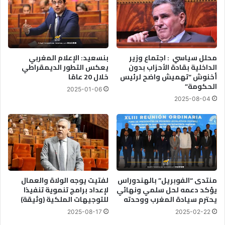
محلل سياسي : اجتماع وزير
بنسعيد: الإعلام المغربي
الداخلية بقادة الأحزاب بدون
يعكس التطور الديمقراطي
أخنوش “تهميش واضح لرئيس
خلال 20 عامًا
الحكومة”
2025-01-06
2025-08-04
منتدى “الفوبريل” بالهندوراس
لفتيت يوجه الولاة والعمال
يؤكد دعمه لحل سلمي ونهائي
لإعداد برامج تنموية تنفيذا
يحترم سيادة المغرب ووحدته
للتوجيهات الملكية (وثيقة)
2025-08-17
2025-02-22