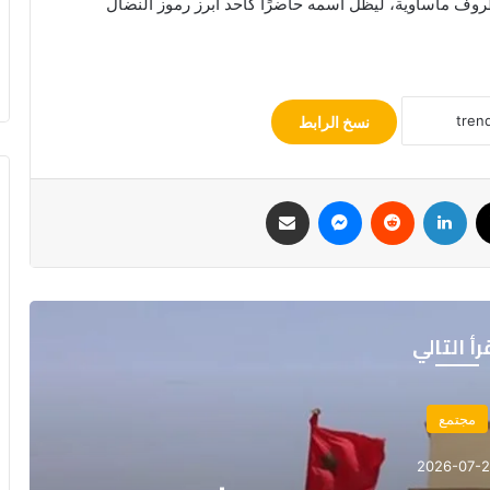
مومبا في ظروف مأساوية، ليظل اسمه حاضرًا كأحد أبرز رموز النضال
نسخ الرابط
ك
‫X
لينكدإن
ماسنجر
مشاركة عبر البريد
رأ التالي
مجتمع
2026-07-0