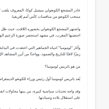
غادر المشجع الكونغولي ميشيل كوكا، المعروف بلقب “لو
منتخب الكونغو من منافسات كأس أمم إفريقيا.
واشتهر المشجع الكونغولي بحضوره اللافت، حيث ظل واقف
احتضنها المغرب، في مشهد استحضر صورة الزعيم الوط
وأثار “لومومبا” انتباه الجماهير التي اعتقدت في البد
رمزًا لافتًا للتاريخ والصمود، وواحدًا من أبرز المشاهد ا
من هو باتريس لومومبا؟
يُعد باتريس لومومبا أول رئيس وزراء للكونغو الديمقراطية بعد ال
وقد واجه تحديات سياسية كبيرة، من بينها محاولات ان
على استقلال بلاده وسيادتها.