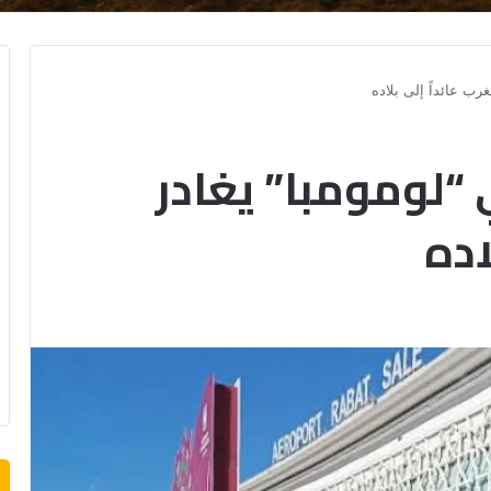
رب عائداً إلى بلاده
“لومومبا” يغادر
اده