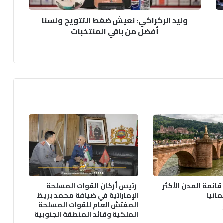
باقي
وليد الركراكي: نعيش ضغط التتويج ولسنا
المنتخبات
أفضل من باقي المنتخبات
ائمة المدن الأكثر
رئيس أركان القوات المسلحة
انيا
الإماراتية في ضيافة محمد بريظ
المفتش العام للقوات المسلحة
الملكية وقائد المنطقة الجنوبية