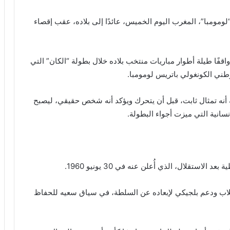
مومبا”، المغرب اليوم الخميس، عائدًا إلى بلاده، عقب إقصاء
ًا طيلة أطوار مباريات منتخب بلاده خلال بطولة “الكان” التي
ني الكونغولي باتريس لومومبا.
اية أنه تمثال ثابت، قبل أن يتحرك ويؤكد أنه شخص حقيقي، ليصبح
لإنسانية التي ميزت أجواء البطولة.
استقلال، الذي أُعلن عنه في 30 يونيو 1960.
قلاب ودعم بلجيكي لإبعاده عن السلطة، في سياق سعيه للحفاظ