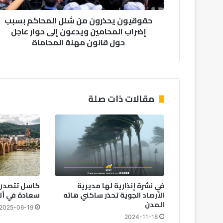
ويدعون
حقوقيون يحذرون من شلل المحاكم بسبب
إلى
إضراب المحامين ويدعون إلى حوار عاجل
حوار
حول قانون مهنة المحاماة
عاجل
حول
قانون
مهنة
المحاماة
مقالات ذات صلة
في نشرة إنذارية لها مديرية
كاسل تتصدر ق
الأرصاد الجوية تحذر ساكني هاته
سعادة في ألم
المدن
2025-06-19
2024-11-18