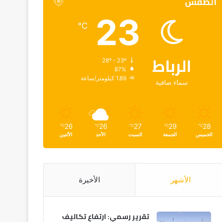
الطقس
23
℃
الرباط
28º - 23º
87%
1.89 كيلومتر/ساعة
سماء صافية
26
26
27
29
28
℃
℃
℃
℃
℃
الخميس
الجمعة
السبت
الأحد
الأثنين
الأشهر
الأخيرة
تقرير رسمي: ارتفاع تكاليف