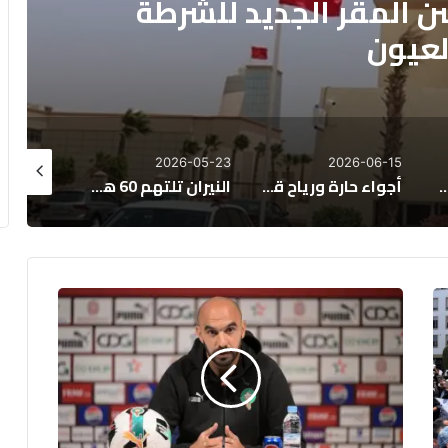
ر وهبات رياح قوية بعدد من
 المملكة
26-04-05
2026-04-08
2026-05-23
أجواء حارة ورياح قوية مرتقبة غدا الثلاثاء بالمغرب
النيران تلتهم 60 هكتاراً من الحقول بإقليم برشيد
نشرة إنذارية.. هبات رياح قوية بعدد من مناطق المملكة
وليد
الركراكي:
نعيش
ضغط
التتويج
ولسنا
أفضل
من