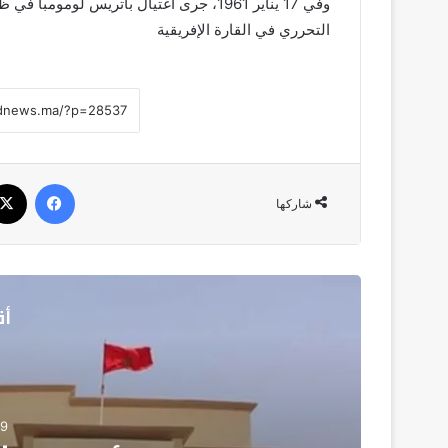
وفي 17 يناير 1961، جرى اغتيال باتريس لو
التحرري في القارة الإفريقية
فيسبو
شاركها
أق
3