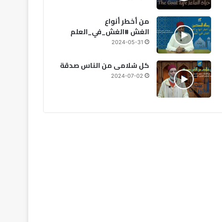
من أخطر أنواع
2026-07-24
2026-07-26
20
الغش #الغش_في_العلم
رئيس الكاف يصل الرباط لافتتاح كأس أمم إفريقيا للسيدات 2026
حمد الله يستعد بقوة للموسم الجديد مع التعاون
“الطاس” تحدد موعد جلسة النظر في ملف نهائي كأس أمم إفريقيا 2025 بين المغرب والسنغال
2024-05-31
كل سُلامى من الناس صدقة
2024-07-02