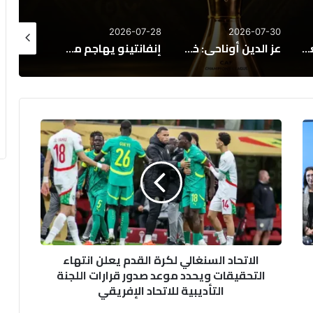
26-07-26
2026-07-26
2026-07-28
عز الدين أوناحي: خطوات أخيرة نحو الاتحاد السعودي
إنفانتينو يهاجم منتقدي كأس العالم: اتهامات بنشر الكراهية والروايات الزائفة
المنتخب المغربي للسيدات يحقق فوزًا عريضًا على كينيا في افتتاح كأس أمم إفريقيا
الاتحاد
السنغالي
لكرة
القدم
يعلن
انتهاء
التحقيقات
ويحدد
موعد
الاتحاد السنغالي لكرة القدم يعلن انتهاء
صدور
التحقيقات ويحدد موعد صدور قرارات اللجنة
قرارات
التأديبية للاتحاد الإفريقي
اللجنة
التأديبية