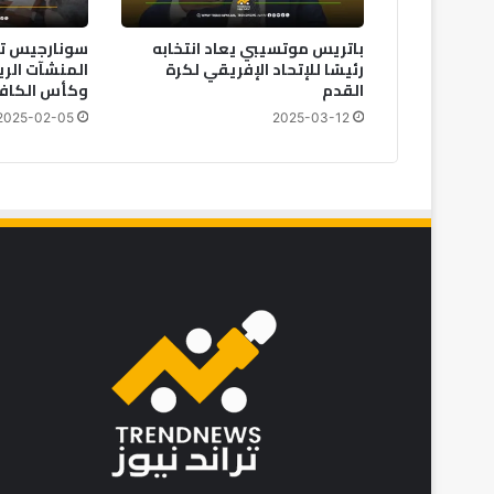
باتريس موتسيبي يعاد انتخابه
سونارجيس ت
رئيسًا للإتحاد الإفريقي لكرة
القدم
وكأس الكاف 025
2025-02-05
2025-03-12