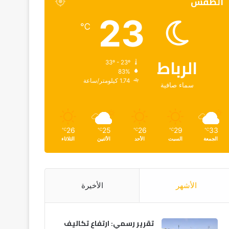
الطقس
23
℃
الرباط
33º - 23º
83%
1.74 كيلومتر/ساعة
سماء صافية
26
25
26
29
33
℃
℃
℃
℃
℃
الجمعة
السبت
الأحد
الأثنين
الثلاثاء
الأشهر
الأخيرة
تقرير رسمي: ارتفاع تكاليف