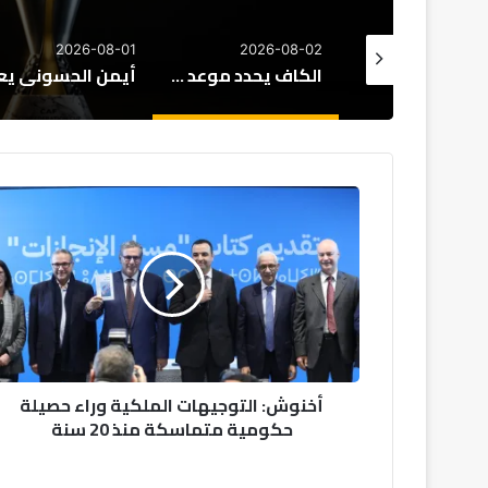
2026-07-30
2026-08-01
2026-08
الكاف يحدد موعد قرعة دوري أبطال إفريقيا وكأس الكونفدرالية
أيمن الحسوني يعود إلى الوداد الرياضي بعقد يمتد لموسم واحد
أخنوش:
التوجيهات
الملكية
وراء
حصيلة
حكومية
متماسكة
منذ
20
أخنوش: التوجيهات الملكية وراء حصيلة
سنة
حكومية متماسكة منذ 20 سنة