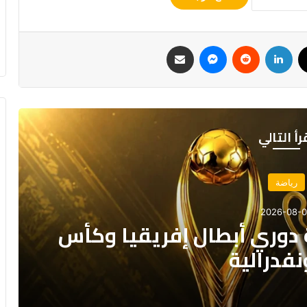
ك
‫X
لينكدإن
ماسنجر
مشاركة عبر البريد
رأ التالي
رياضة
2026-08-01
 الوداد الرياضي بعقد يمتد
سم واحد