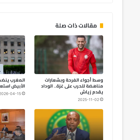
مقالات ذات صلة
وسط أجواء الفرحة وبشعارات
المغرب ينضم
مناهضة للحرب على غزة.. الوداد
الأبيض استعدادا
يقدم زياش
2026-04-15
2025-11-02