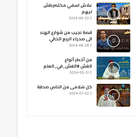
علاش اسفي مكتصرطش
ليهم
2024-06-20
قصة نجيب من شوارع الهند
الى صحراء الربع الخالي
2024-08-28
من أخطر أنواع
الغش #الغش_في_العلم
2024-05-31
كل سُلامى من الناس صدقة
2024-07-02