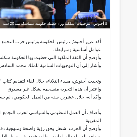
أخنوش: التوجيهات الملكية وراء حصيلة حكومية متماسكة منذ 20 سنة
أكد عزيز أخنوش، رئيس الحكومة ورئيس حزب التجمع الو
عوامل أساسية ومترابطة.
وأوضح أن الثقة الملكية التي حظيت بها الحكومة شكلت 
وأشار إلى أن التوجيهات السامية للملك محمد الساد
وتحدث أخنوش، مساء الثلاثاء، خلال لقاء لتقديم كتاب “
واعتبر أن هذه التجربة منسجمة بشكل غير مسبوق.
وأكد أنه، خلال عشرين سنة من العمل الحكومي، لم يسب
وأضاف أن العمل التنظيمي والسياسي لحزب التجمع ال
المغربية.
وأوضح أن الحزب اشتغل وفق رؤية واضحة ومنهجية دقي
وساهم الوزراء والبرلمانيون والمنتخبون في تنزيل الالت