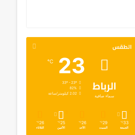
الطقس
23
℃
الرباط
33º - 23º
82%
2.02 كيلومتر/ساعة
سماء صافية
26
25
26
29
33
℃
℃
℃
℃
℃
الجمعة
السبت
الأحد
الأثنين
الثلاثاء