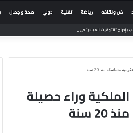
فن وثقافة
رياضة
تقنية
دولي
صحة و جمال
و
بإدراج “التوقيت الميسر” في الحوار الاجتماعي
ية متماسكة منذ 20 سنة
الملكية وراء حصيلة
2 سنة