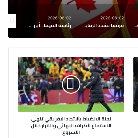
026-08-01
2026-08-01
2026-08-02
دد الرقابة على الاستثمارات الأجنبية
رئاسة الفيفا.. أبرز المرشحين المحتملين لخلافة جياني إنفانتينو
القصر الملكي الإسباني يعلق بقلق على أحداث سبتة المحتلة ويدعو لضمان الأمن
لجنة
الانضباط
بالاتحاد
الإفريقي
تنهي
الاستماع
لأطراف
النهائي
والقرار
لجنة الانضباط بالاتحاد الإفريقي تنهي
خلال
الاستماع لأطراف النهائي والقرار خلال
الأسبوع
الأسبوع