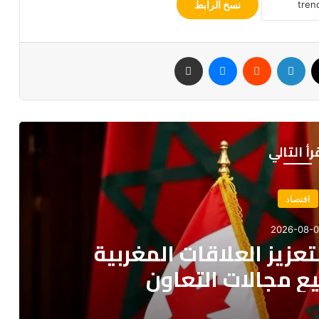
نسخ الرابط
‫X
لينكدإن
ماسنجر
مشاركة عبر البريد
رأ التالي
سياسة
2026-08-
ة يدعو إلى مقاربة شاملة
هجرة غير النظامية