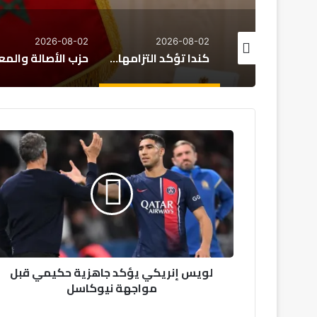
2026-08-02
2026-08-02
2026-08
كندا تؤكد التزامها بتعزيز العلاقات المغربية الكندية وتوسيع مجالات التعاون
حزب الأصالة والمعاصرة يدعو إلى مقاربة شاملة لمعالجة ملف الهجرة غير النظامية
فرنسا تش
لويس
إنريكي
يؤكد
جاهزية
حكيمي
قبل
مواجهة
نيوكاسل
لويس إنريكي يؤكد جاهزية حكيمي قبل
مواجهة نيوكاسل