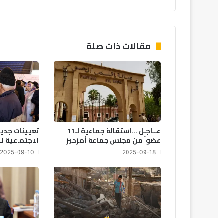
مقالات ذات صلة
عــاجـل …استقالة جماعية لـ11
تعيينات جدي
عضواً من مجلس جماعة أمزميز
الاجتماعية ل
2025-09-10
2025-09-18