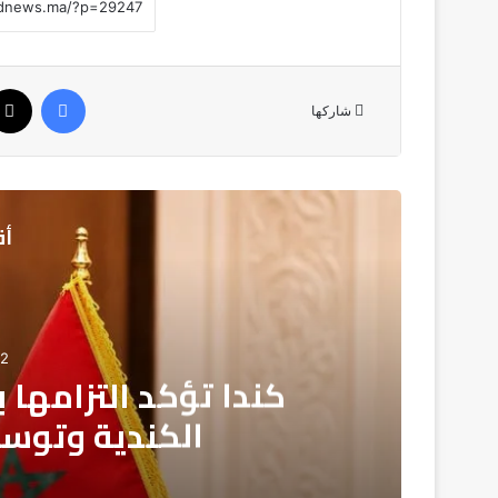
فيسبوك
شاركها
أق
02
حزب الأصالة والمعاصر
لمعالجة ملف ال