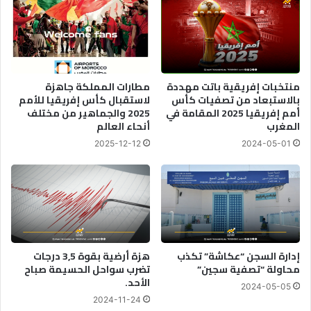
منتخبات إفريقية باتت مهددة
مطارات المملكة جاھزة
بالاستبعاد من تصفيات كأس
لاستقبال كأس إفریقیا للأمم
أمم إفريقيا 2025 المقامة في
2025 والجماھیر من مختلف
المغرب
أنحاء العالم‎
2025-12-12
2024-05-01
إدارة السجن “عكاشة” تكذب
هزة أرضية بقوة 3,5 درجات
محاولة “تصفية سجين”
تضرب سواحل الحسيمة صباح
الأحد.
2024-05-05
2024-11-24