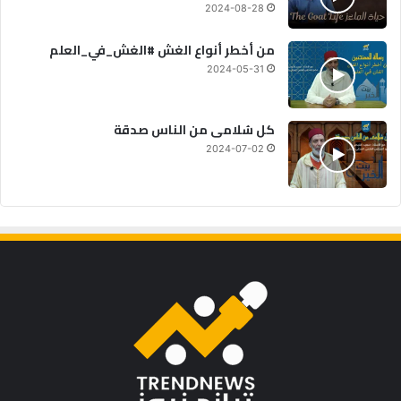
2024-08-28
من أخطر أنواع الغش #الغش_في_العلم
2024-05-31
كل سُلامى من الناس صدقة
2024-07-02