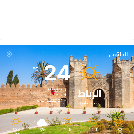
الطقس
24
℃
الرباط
33º - 24º
75%
2.1 كيلومتر/ساعة
سماء صافية
26
25
26
29
33
℃
℃
℃
℃
℃