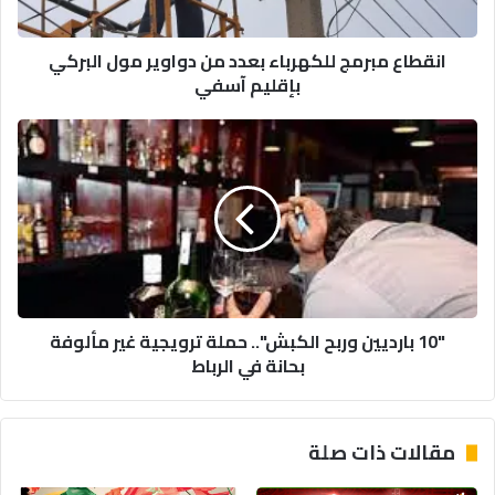
البركي
بإقليم
انقطاع مبرمج للكهرباء بعدد من دواوير مول البركي
آسفي
بإقليم آسفي
"10
بارديين
وربح
الكبش"..
حملة
ترويجية
غير
مألوفة
بحانة
"10 بارديين وربح الكبش".. حملة ترويجية غير مألوفة
في
بحانة في الرباط
الرباط
مقالات ذات صلة