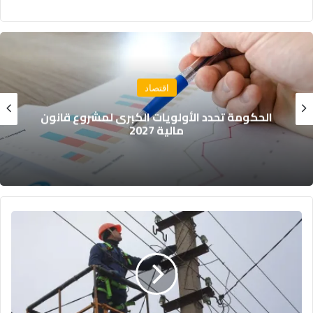
مجتمع
نشرة إنذارية: موجة حر تصل إلى 47 درجة وزخات
رعدية بعدد من مناطق المملكة
انقطاع
مبرمج
للكهرباء
بعدد
من
دواوير
مول