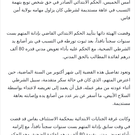
أمس الخميس، الحكم الابتدائي الصادر في حق شخص توبع بتهمة
التسبب في عاهة مستديمة لشرطي كان يزاول مهامه بولاية أمن
فاس.
وقضت الهيئة ذاتها بتأييد الحكم الابتدائي القاضي بإدانة المتهم بست
سنوات سجناً نافذاً، بعد ثبوت تورطه في التسبب في بتر أصابع يد
الشرطي الضحية، مع الحكم عليه بأداء تعويض مدني قدره 80 ألف
درهم لفائدة المطالب بالحق المدني.
وتعود تفاصيل هذه القضية إلى شهر أكتوبر من السنة الماضية، حين
اعترض المتهم، الذي كان في حالة سكر متقدمة، سبيل الشرطي
أثناء عودته من مقر عمله، قبل أن يعمد إلى تعريضه لاعتداء بواسطة
السلاح الأبيض، ما أسفر عن بتر عدد من أصابع يده وإصابته بعاهة
مستديمة.
وكانت غرفة الجنايات الابتدائية بمحكمة الاستئناف بفاس قد قضت
في وقت سابق بإدانة المتهم بست سنوات سجناً نافذاً، مع إلزامه
بأداء تعويض مدني بقيمة 80 ألف درهم لفائدة الضحية، وهو الحكم