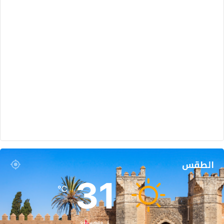
الطقس
31
℃
31º - 26º