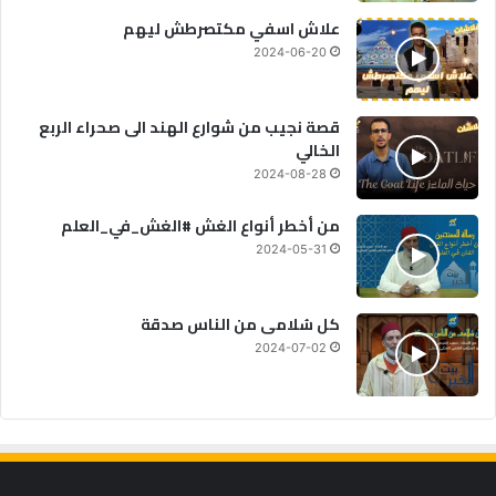
علاش اسفي مكتصرطش ليهم
2024-06-20
قصة نجيب من شوارع الهند الى صحراء الربع
الخالي
2024-08-28
من أخطر أنواع الغش #الغش_في_العلم
2024-05-31
كل سُلامى من الناس صدقة
2024-07-02