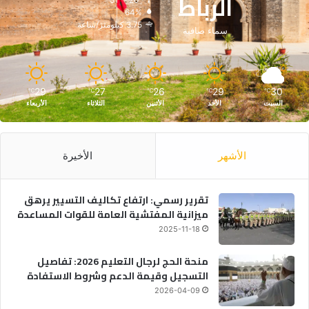
الرباط
64%
3.75 كيلومتر/ساعة
سماء صافية
29
27
26
29
30
℃
℃
℃
℃
℃
السبت
الأحد
الأثنين
الثلاثاء
الأربعاء
الأشهر
الأخيرة
تقرير رسمي: ارتفاع تكاليف التسيير يرهق
ميزانية المفتشية العامة للقوات المساعدة
2025-11-18
منحة الحج لرجال التعليم 2026: تفاصيل
التسجيل وقيمة الدعم وشروط الاستفادة
2026-04-09