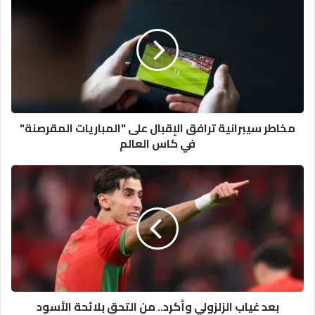
سيبرانية
ترافق
الإقبال
على
"المباريات
المقرصنة"
في
كاس
مخاطر سيبرانية ترافق الإقبال على "المباريات المقرصنة"
العالم
في كاس العالم
بعد
غياب
الزلزولي
وأكرد..
من
التحق
بلائحة
الأسود
النهائية؟
بعد غياب الزلزولي وأكرد.. من التحق بلائحة الأسود