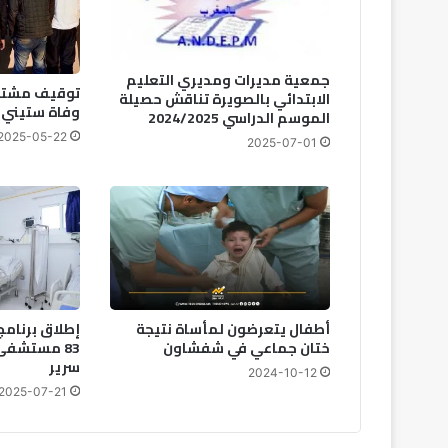
ل
ا
ل
جمعية مديرات ومديري التعليم
ت
توقيف مشتب
الابتدائي بالصويرة تناقش حصيلة
و
وفاة ستيني
الموسم الدراسي 2024/2025
ا
2025-05-22
ص
2025-07-01
ل
ا
ل
ا
ج
ت
م
ا
أطفال يتعرضون لمأساة نتيجة
إطلاق برنامج
ع
ختان جماعي في شفشاون
ي
سرير
ل
2024-10-12
م
2025-07-21
ن
ه