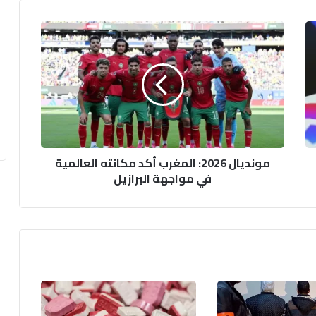
م
و
ن
د
ي
ا
ل
2
0
مونديال 2026: المغرب أكد مكانته العالمية
2
في مواجهة البرازيل
6
:
ا
ل
م
غ
ر
ب
أ
ك