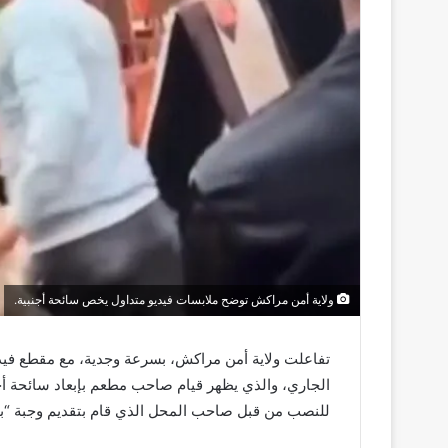
ولاية أمن مراكش توضح ملابسات فيديو متداول يخص سائحة أجنبية.
الجاري، والذي يظهر قيام صاحب مطعم بإبعاد سائحة أج
للنصب من قبل صاحب المحل الذي قام بتقديم وجبة “بيتزا