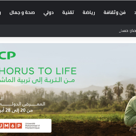
فن وثقافة
رياضة
تقنية
دولي
صحة و جمال
و
: حسابات أجنبية تضلل الراغبين في العبور إلى سبتة