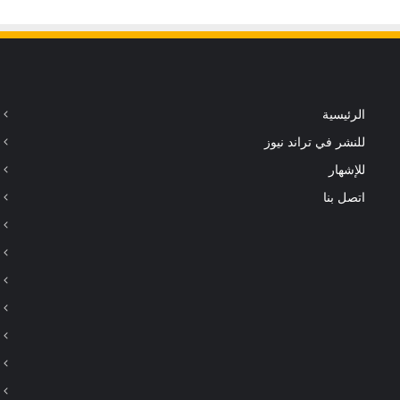
ه
ة
ا
ل
ب
ر
الرئيسية
ا
ز
للنشر في تراند نيوز
ي
للإشهار
ل
اتصل بنا