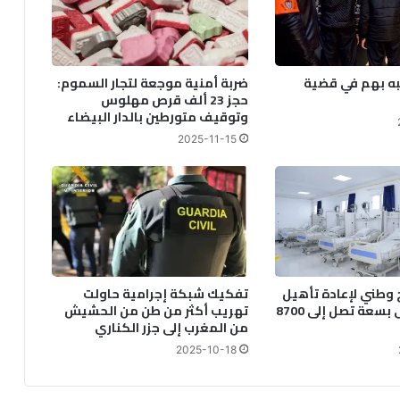
د
م
ك
ا
ه بهم في قضية
ضربة أمنية موجعة لتجار السموم:
ن
حجز 23 ألف قرص مهلوس
ت
وتوقيف متورطين بالدار البيضاء
ه
2025-11-15
ا
ل
ع
ا
ل
م
ي
ة
 وطني لإعادة تأهيل
تفكيك شبكة إجرامية حاولت
ف
83 مستشفى بسعة تصل إلى 8700
تهريب أكثر من طن من الحشيش
ي
من المغرب إلى جزر الكناري
م
و
2025-10-18
ا
ج