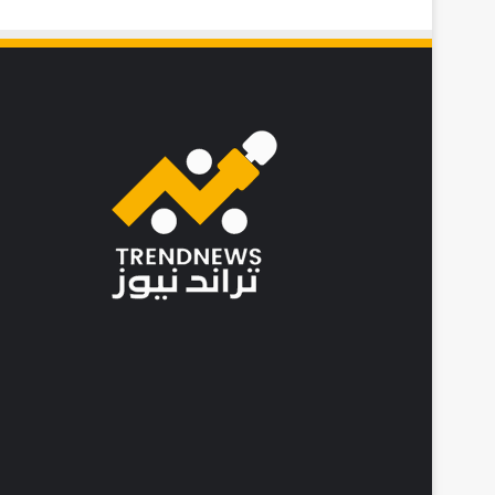
م
د
و
ن
1
6
ع
ا
م
ا