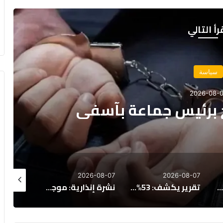
رأ التالي
يس جماعة بآسفي
2026-08-07
2026-08-07
2026-08-07
تقرير يكشف: 53% من المغاربة يفكرون في الهجرة، و65% يرفضون عمل الأجانب
نشرة إنذارية: موجة حر وزخات رعدية بعدد من مناطق المملكة