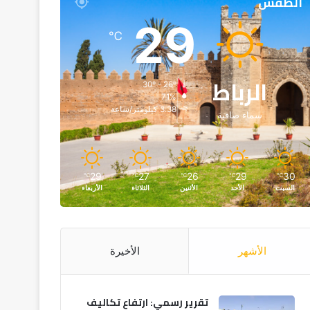
الطقس
29
℃
الرباط
30º - 26º
71%
3.38 كيلومتر/ساعة
سماء صافية
29
27
26
29
30
℃
℃
℃
℃
℃
السبت
الأحد
الأثنين
الثلاثاء
الأربعاء
الأشهر
الأخيرة
تقرير رسمي: ارتفاع تكاليف