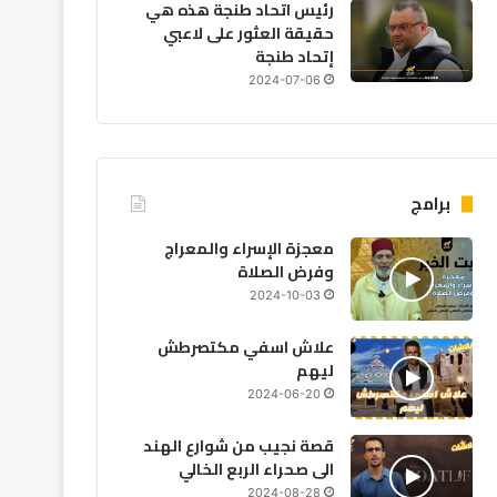
رئيس اتحاد طنجة هذه هي
حقيقة العثور على لاعبي
إتحاد طنجة
2024-07-06
مجتمع
2026-08-07
برامج
نجاة 18 بحارًا بعد غرق مركب صيد 
سواحل الداخلة
معجزة الإسراء والمعراج
وفرض الصلاة
2024-10-03
علاش اسفي مكتصرطش
ليهم
06
2026-08-06
2026-08-06
2024-06-20
تنسيقية الموظفين تطالب بإدراج “التوقيت الميسر” في الحوار الاجتماعي
الحكومة: اعتماد نظام 8 ساعات إلزامي في الحراسة الخاصة ومنع صفقات 12 ساعة
المغرب: أجواء حارة وزخات مطرية متوقعة يوم الجمعة
قصة نجيب من شوارع الهند
الى صحراء الربع الخالي
2024-08-28