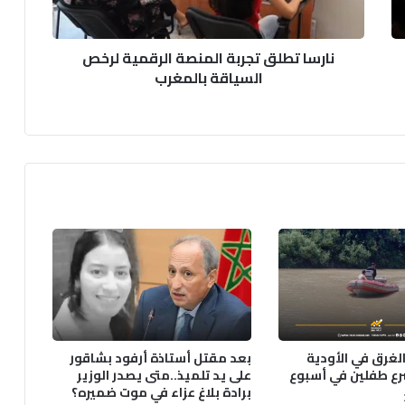
ل
ق
نارسا تطلق تجربة المنصة الرقمية لرخص
ت
السياقة بالمغرب
ج
ر
ب
ة
ا
ل
م
ن
ص
ة
ا
ل
ر
ق
م
الغرق في الأودية
بعد مقتل أستاذة أرفود بشاقور
ي
رع طفلين في أسبوع
على يد تلميذ..متى يصدر الوزير
ة
برادة بلاغ عزاء في موت ضميره؟
ل