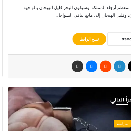
بمعظم أرجاء المملكة. وسيكون البحر قليل الهيجان بالواجهة
ن، وقليل الهيجان إلى هائج بباقي السواحل.
نسخ الرابط
‫X
لينكدإن
‏Reddit
ماسنجر
مشاركة عبر البريد
رأ التالي
سياسة