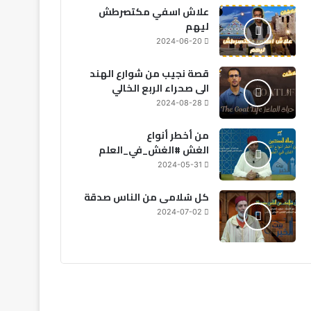
2026-08-07
علاش اسفي مكتصرطش
نجاة 18 بحارًا بعد غرق مرك
ليهم
سواحل الداخلة
2024-06-20
قصة نجيب من شوارع الهند
الى صحراء الربع الخالي
2024-08-28
2026-08-06
2026-08-06
20
من أخطر أنواع
تنسيقية الموظفين تطالب بإدراج “التوقيت الميسر” في الحوار الاجتماعي
الحكومة: اعتماد نظام 8 ساعات إلزامي في الحراسة الخاصة ومنع صفقات 12 ساعة
المغرب: أجواء حارة وزخات مطرية متوقعة يوم الجمعة
الغش #الغش_في_العلم
2024-05-31
كل سُلامى من الناس صدقة
2024-07-02