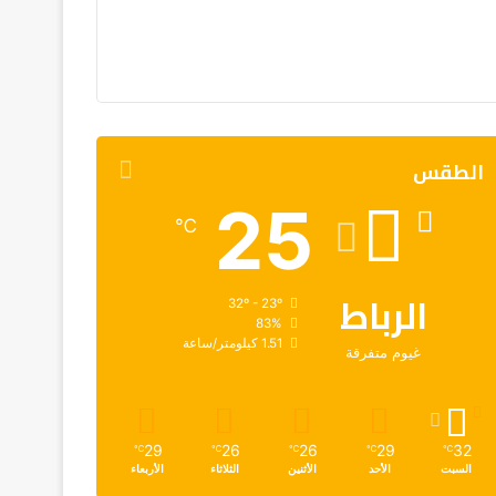
الطقس
25
℃
الرباط
32º - 23º
83%
1.51 كيلومتر/ساعة
غيوم متفرقة
29
26
26
29
32
℃
℃
℃
℃
℃
السبت
الأحد
الأثنين
الثلاثاء
الأربعاء