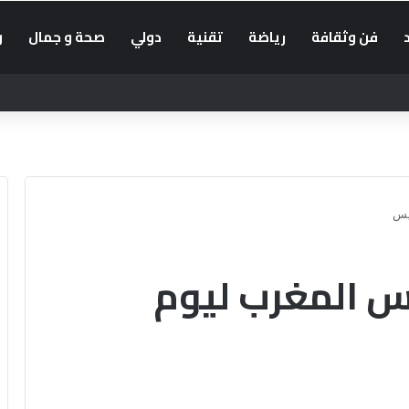
فن وثقافة
رياضة
تقنية
دولي
صحة و جمال
و
يس
 المغرب ليوم