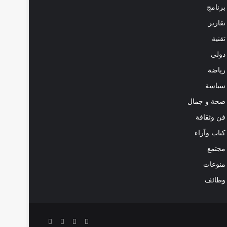
برنامج
تقارير
تقنية
دولي
رياضة
سياسة
صحة و جمال
فن وثقافة
كتاب وآراء
مجتمع
منوعات
وظائف
‫X
فيسبوك
‫YouTube
انستقرام