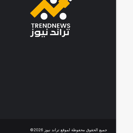
م
د
ي
ر
ا
ل
ـ
F
B
I
ي
ش
ي
د
ب
ا
ل
ت
ع
ا
و
جميع الحقوق محفوظة لموقع تراند نيوز 2026©
ن