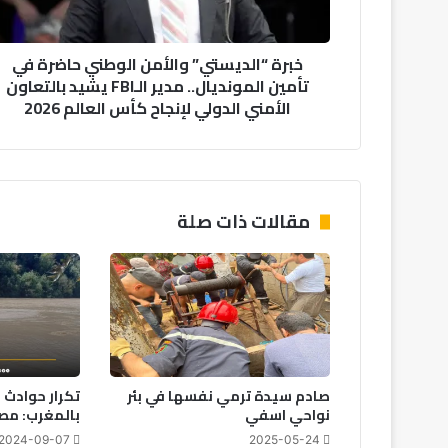
ل
د
خبرة “الديستي” والأمن الوطني حاضرة في
ي
تأمين المونديال.. مدير الـFBI يشيد بالتعاون
س
الأمني الدولي لإنجاح كأس العالم 2026
ت
ي
”
و
ا
ل
مقالات ذات صلة
أ
م
ن
ا
ل
و
ط
ن
صادم سيدة ترمي نفسها في بئر
تكرار حوادث 
ي
نواحي اسفي
بالمغرب: مص
ح
ا
2024-09-07
2025-05-24