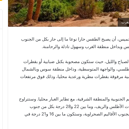
مغرب.
 الخميس، أن يصبح الطقس حارا نوعا ما إلى حار بكل من الجنوب
يس وبداخل منطقة الغرب وسهول تادلة والرحامنة.
صباح والليل، حيث ستكون مصحوبة بكتل ضبابية أو بقطرات
طلسي، والواجهة المتوسطية، وداخل منطقة سوس وبالشمال
مية مرفوقة بقطرات مطرية ورعدية محليا، وذلك فوق مرتفعات
الجنوبية والمنطقة الشرقية، مع تطاير الغبار محليا. وستتراوح
درجات الحرارة خلال الليل ما بين 10 و15 درجة بمرتفعات الأطلس والريف، وما بين 22 و28 درجة بكل من جنوب
المنطقة الشرقية والسايس والجنوب الشرقي للبلاد، وبجنوب الأقاليم الصحراوية، وستكون ما بين 16 و21 درجة في