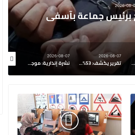
2026-08-0
ح برئيس جماعة بآسفي
26-08-07
2026-08-07
2026-08-07
نجاة 18 بحارًا بعد غرق مركب صيد للسردين قبالة سواحل الداخلة
تقرير يكشف: 53% من المغاربة يفكرون في الهجرة، و65% يرفضون عمل الأجانب
نشرة إنذارية: موجة حر وزخات رعدية بعدد من مناطق المملكة
ن
ا
ر
س
ا
ت
ط