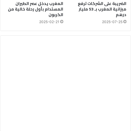
الضريبة على الشركات ترفع
المغرب يدخل عصر الطيران
ر
ه
ميزانية المغرب بـ 53 مليار
المستدام بأول رحلة خالية من
ا
ب
درهم
الكربون
ب
ع
ي
ق
2025-02-21
2025-07-25
ة
ب
ا
ل
ت
ف
ا
ه
م
ا
ل
أ
م
ر
ي
ك
ي
ا