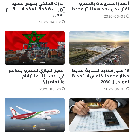
أسعار المحروقات بالمغرب
الدرك الملكي يجهض عملية
ا
ب
تقترب من 17 درهماً للتر مجدداً
تهريب ضخمة للمخدرات بإقليم
ء
و
آسفي
2026-03-08
ا
ط
2025-04-02
ل
أ
ا
س
س
ع
ت
ا
ق
ر
ل
ا
ا
ل
ل
ن
13 مليار سنتيم لتحديث محيط
العجز التجاري للمغرب يتفاقم
و
ف
مطار محمد الخامس استعدادًا
في 2025.. إليك الأرقام
ا
لمونديال 2030
والتفاصيل!
ط
ل
و
2025-03-28
2025-05-05
و
ص
ح
ع
د
و
ة
د
ا
ا
ل
ل
ت
ذ