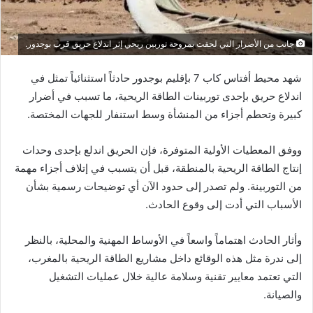
جانب من الأضرار التي لحقت بمروحة توربين ريحي إثر اندلاع حريق قرب بوجدور.
شهد محيط أفتاس كاب 7 بإقليم بوجدور حادثاً استثنائياً تمثل في
اندلاع حريق بإحدى توربينات الطاقة الريحية، ما تسبب في أضرار
كبيرة وتحطم أجزاء من المنشأة وسط استنفار للجهات المختصة.
ووفق المعطيات الأولية المتوفرة، فإن الحريق اندلع بإحدى وحدات
إنتاج الطاقة الريحية بالمنطقة، قبل أن يتسبب في إتلاف أجزاء مهمة
من التوربينة. ولم تصدر إلى حدود الآن أي توضيحات رسمية بشأن
الأسباب التي أدت إلى وقوع الحادث.
وأثار الحادث اهتماماً واسعاً في الأوساط المهنية والمحلية، بالنظر
إلى ندرة مثل هذه الوقائع داخل مشاريع الطاقة الريحية بالمغرب،
التي تعتمد معايير تقنية وسلامة عالية خلال عمليات التشغيل
والصيانة.