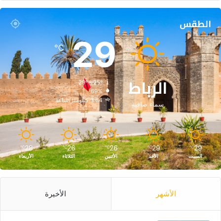
ل
إ
الطقس
ي
ر
29
ا
℃
ن
ي
الرباط
29º - 25º
69%
3.64 كيلومتر/ساعة
سماء صافية
28
26
26
29
29
℃
℃
℃
℃
℃
السبت
الأحد
الأثنين
الثلاثاء
الأربعاء
الأشهر
الأخيرة