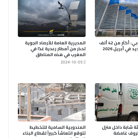
ج
ر
ا
ح
ت
ج
الاتحاد الأوروبي: أكثر من 42 ألف
المديرية العامة للأرصاد الجوية
ا
في أبريل 2026
تحذر من أمطار رعدية غدًا في
ج
المغرب في هذه المناطق
ا
2024-10-05
ت
ب
ا
ش
ت
و
ك
ة
ثة شابة داخل منزل
المندوبية السامية للتخطيط
ظروف غامضة
تتوقع انتعاشاً كبيراً لقطاع البناء