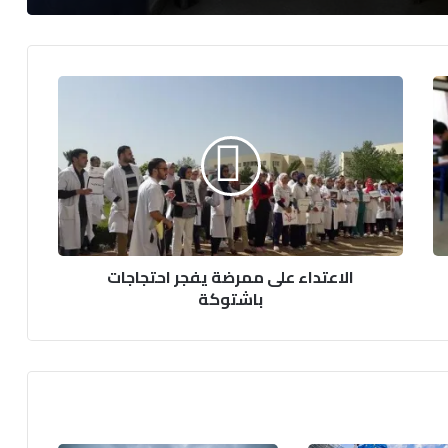
ا
ل
ا
ع
ت
د
ا
ء
ع
الاعتداء على ممرضة يفجر احتجاجات
ل
باشتوكة
ى
م
م
ر
ض
ة
ي
ف