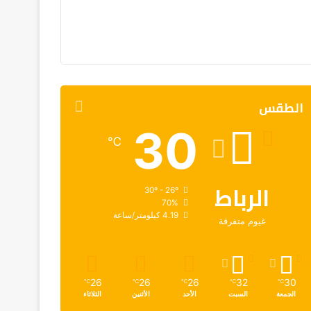
الطقس
30
℃
الرباط
30º - 26º
70%
4.19 كيلومتر/ساعة
غيوم متفرقة
26
26
26
32
30
℃
℃
℃
℃
℃
الجمعة
السبت
الأحد
الأثنين
الثلاثاء