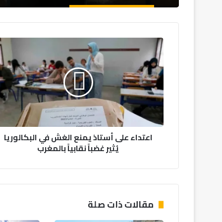
ا
ع
ت
د
ا
ء
ع
ل
ى
اعتداء على أستاذ يمنع الغش في البكالوريا
أ
يُثير غضباً نقابياً بالمغرب
س
ت
ا
ذ
ي
م
مقالات ذات صلة
ن
ع