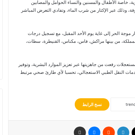
ية، خاصة الأطفال والمسنين والنساء الحوامل والمصابين
فة، وذلك عبر الإكثار من شرب الماء، وتفادي التعرض المباشر
ار موجة الحر إلى غاية يوم الأحد المقبل، مع تسجيل درجات
 بعدد من أقاليم المملكة، من بينها مراكش، فاس، مكناس، القنيطرة، سطات،
جلات رفعت من جاهزيتها عبر تعزيز الموارد البشرية، وتوفير
 خدمات النقل الطبي الاستعجالي، تحسبا لأي طارئ صحي مرتبط
نسخ الرابط
‫X
لينكدإن
‏Reddit
ماسنجر
مشاركة عبر البريد