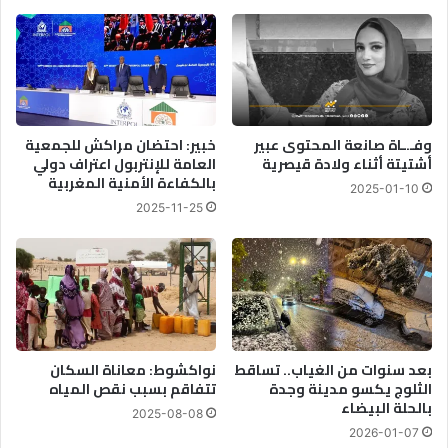
وفـ.ـاة صانعة المحتوى عبير
خبير: احتضان مراكش للجمعية
أشتيتة أثناء ولادة قيصرية
العامة للإنتربول اعتراف دولي
بالكفاءة الأمنية المغربية
2025-01-10
2025-11-25
بعد سنوات من الغياب.. تساقط
نواكشوط: معاناة السكان
الثلوج يكسو مدينة وجدة
تتفاقم بسبب نقص المياه
بالحلة البيضاء
2025-08-08
2026-01-07