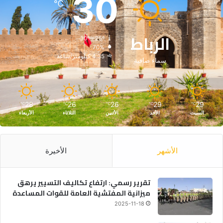
30
℃
الرباط
30º - 25º
70%
4.35 كيلومتر/ساعة
سماء صافية
28
26
26
29
29
℃
℃
℃
℃
℃
السبت
الأحد
الأثنين
الثلاثاء
الأربعاء
الأشهر
الأخيرة
تقرير رسمي: ارتفاع تكاليف التسيير يرهق
ميزانية المفتشية العامة للقوات المساعدة
2025-11-18