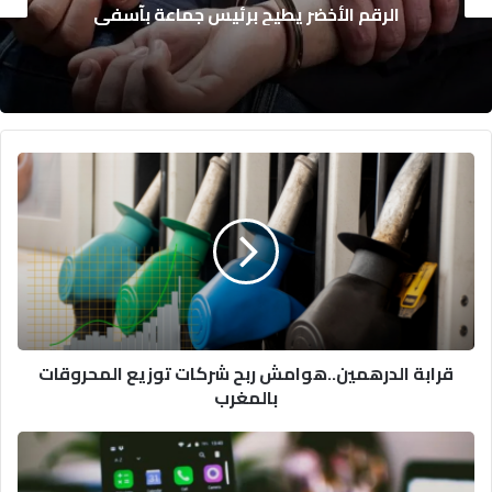
نجاة 18 بحارًا بعد غرق مركب صيد للسردين ق
سواحل الداخلة
قرابة
الدرهمين..هوامش
ربح
شركات
توزيع
المحروقات
بالمغرب
قرابة الدرهمين..هوامش ربح شركات توزيع المحروقات
بالمغرب
أفضل
هواتف
أندرويد