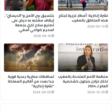
نشرة إنذارية: أمطار غزيرة تجتاح
بتنسيق بين الأمن و”الديستي”..
هذه المناطق بالمغرب
إيقاف مشتبه به حرض على
تصنيع سلاح ناري بجمعة
2025-05-13
اسحيم ضواحي آسفي.
2026-06-16
منظمة الأمم المتحدة بالمغرب
تساقطات مطرية رعدية قوية
تختار غزلان بنجلون كشخصية
جدا بعدد من أقاليم المملكة
العام لـ 2024
”نشرة إنذارية”
2024-09-05
2024-10-25