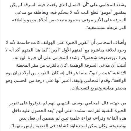
وشدد المحامي على “أن الاتصال الذي وقعت حينه السرقة لم يكن
بمقدور “مومو” قطع البت لأنه لا يتحكم فيه، وتعاطفه مع مدعي
السرقة على الأثير موقف محمود منبعث من أخلاق مومو والعلاقة
التي تربطه بمستمعيه”.
وأضاف المحامي أن “تقرير الخبرة على الهواتف كانت حاسمة لأنه لا
وجود لعلاقة مباشرة مع المتهم الأول “أمين” كما هذا المتهم أكد أنه لا
يعرف بوصفيحة شخصيا”، وشدد المحامي على أن خبرة الهواتف
أثبتت أن مدعي السرقة الوهمية، كان بالقرب من مقر المحطة
الإذاعية “هيت راديو”، بينما هو قال إنه كان بالقرب من أولاد زيان يوم
الواقعة”. وقدم المحامي وثيقة، اعتبر أنها على درجة من الحسم، وهو
محضر معاينة وتفريغ لتسجيلات.
من جهته، قال المحامي يوسف الشهبي إنهم لم يتوفروا على تقرير
الخبرة التقنية لقراءته، مشددا على أنهم “بعد الحصول عليه داخل
هذه القاعة وقراءته قراءة علمية تبين لم يتضمن أي فعل يدين
بوصفيحة، وكان يمكن استدعاؤه كشاهد في القضية وليس متهما”.