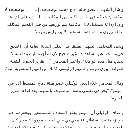
وأشار الشهبي، عضو هيئة دفاع محمد بوصفيحة، إلى “أن بوصفيحة لا
يمكنه أن يتحكم في العدد الكبير من المكالمات الواردة على الإذاعة،
وأن الإذاعة تستقبل 100 مكالمة يتم توزيعها من قبل القسم المكلف
بذلك ويرون من له قصة تستحق الأثير، وليس مومو”.
وشدد المحامي الشهبي تعليقا على تعليل النيابة العامة أن “اختلاق
جريمة بحثا عن مشاهدات، غير صحيح لأن له أجرة ثابتة وحلقاته لا
تحتاج مثل هذه الواقعة”، واعتبر المحامي “أن تقرير الخبرة التقنية
للهواتف يبرئ مومو والمتهم الرئيسي كذلك من التهم المنسوبة إليه”.
وقال المحامي علاء الدين الوكيلي عضو هيئة دفاع المنشط الإذاعي
“مومو”: “يحز في نفسي وصف بوصفيحة بالمتهم، بعد قراءة تقرير
الخبرة”.
وأضاف الوكيلي أن “مومو يخلق السعادة للمستمعين ويحفزهم عبر
جوائز، منتقدا استغلال قناة بي بي سي لقضية مومو للتصوير كأن
المغرب لا أمان فيه، وأن مثل هؤلاء يتربصون كل فرصة للإساءة لهذا