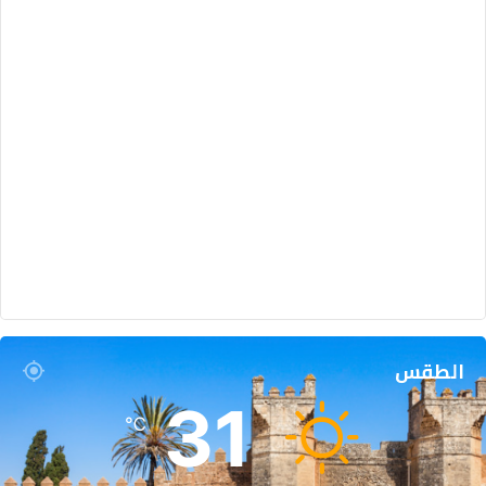
الطقس
31
℃