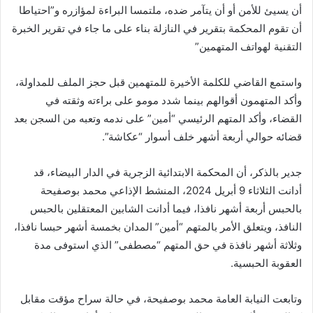
أن يسيئ للأمن أو أن يتآمر ضده، ملتمسا البراءة لمؤازره و”احتياطا
أن تقوم المحكمة بتقرير في النازلة بناء على ما جاء في تقرير الخبرة
التقنية لهواتف المتهمين”
واستمع القاضي للكلمة الأخيرة للمتهمين قبل حجز الملف للمداولة،
وأكد المتهمون أقوالهم بينما شدد مومو على براءته وثقته في
القضاء، وأكد المتهم الرئيسي “أمين” على ندمه وتعبه من السجن بعد
قضائه حوالي أربعة أشهر خلف أسوار “عكاشة”.
جدير بالذكر، أن المحكمة الابتدائية الزجرية في الدار البيضاء، قد
أدانت الثلاثاء 9 أبريل 2024، المنشط الإذاعي محمد بوصفيحة
بالحبس أربعة أشهر نافذا، فيما أدانت الشابين المعتقلين بالحبس
النافذ، ويتعلق الأمر بالمتهم “أمين” المدان بخمسة أشهر حبسا نافذا،
وثلاثة أشهر نافذة في حق المتهم “مصطفى” الذي استوفى مدة
العقوبة الحبسية.
وتابعت النيابة العامة محمد بوصفيحة، في حالة سراح مؤقت مقابل