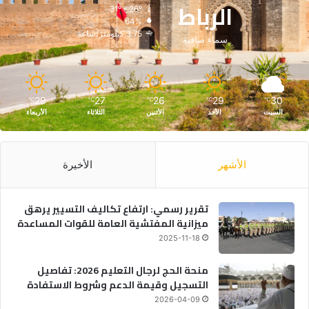
الرباط
31º - 26º
64%
3.75 كيلومتر/ساعة
سماء صافية
29
27
26
29
30
℃
℃
℃
℃
℃
السبت
الأحد
الأثنين
الثلاثاء
الأربعاء
الأشهر
الأخيرة
تقرير رسمي: ارتفاع تكاليف التسيير يرهق
ميزانية المفتشية العامة للقوات المساعدة
2025-11-18
منحة الحج لرجال التعليم 2026: تفاصيل
التسجيل وقيمة الدعم وشروط الاستفادة
2026-04-09