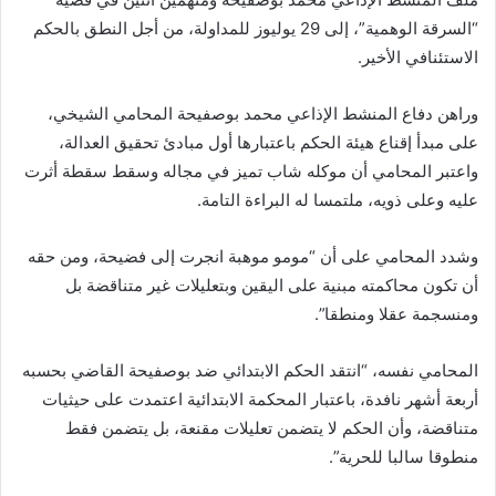
“السرقة الوهمية”، إلى 29 يوليوز للمداولة، من أجل النطق بالحكم
الاستئنافي الأخير.
وراهن دفاع المنشط الإذاعي محمد بوصفيحة المحامي الشيخي،
على مبدأ إقناع هيئة الحكم باعتبارها أول مبادئ تحقيق العدالة،
واعتبر المحامي أن موكله شاب تميز في مجاله وسقط سقطة أثرت
عليه وعلى ذويه، ملتمسا له البراءة التامة.
وشدد المحامي على أن “مومو موهبة انجرت إلى فضيحة، ومن حقه
أن تكون محاكمته مبنية على اليقين وبتعليلات غير متناقضة بل
ومنسجمة عقلا ومنطقا”.
المحامي نفسه، “انتقد الحكم الابتدائي ضد بوصفيحة القاضي بحسبه
أربعة أشهر نافدة، باعتبار المحكمة الابتدائية اعتمدت على حيثيات
متناقضة، وأن الحكم لا يتضمن تعليلات مقنعة، بل يتضمن فقط
منطوقا سالبا للحرية”.