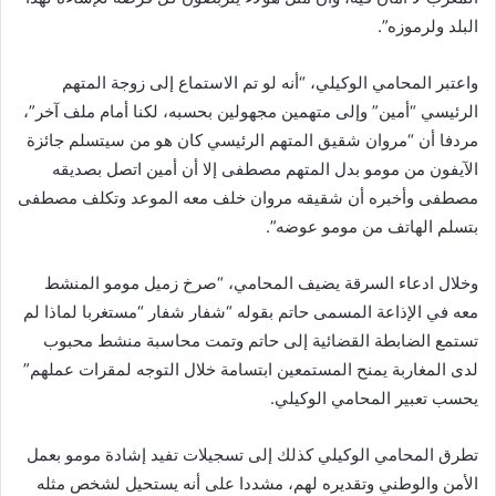
البلد ولرموزه”.
واعتبر المحامي الوكيلي، “أنه لو تم الاستماع إلى زوجة المتهم
الرئيسي “أمين” وإلى متهمين مجهولين بحسبه، لكنا أمام ملف آخر”،
مردفا أن “مروان شقيق المتهم الرئيسي كان هو من سيتسلم جائزة
الآيفون من مومو بدل المتهم مصطفى إلا أن أمين اتصل بصديقه
مصطفى وأخبره أن شقيقه مروان خلف معه الموعد وتكلف مصطفى
بتسلم الهاتف من مومو عوضه”.
وخلال ادعاء السرقة يضيف المحامي، “صرخ زميل مومو المنشط
معه في الإذاعة المسمى حاتم بقوله “شفار شفار “مستغربا لماذا لم
تستمع الضابطة القضائية إلى حاتم وتمت محاسبة منشط محبوب
لدى المغاربة يمنح المستمعين ابتسامة خلال التوجه لمقرات عملهم”
يحسب تعبير المحامي الوكيلي.
تطرق المحامي الوكيلي كذلك إلى تسجيلات تفيد إشادة مومو بعمل
الأمن والوطني وتقديره لهم، مشددا على أنه يستحيل لشخص مثله