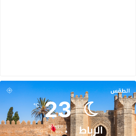
الطقس
23
℃
الرباط
30º - 23º
89%