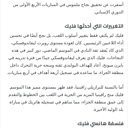
أسفرت عن تحقيق نجاح ملموس في المباريات الأربع الأولى من
الدوري الإسباني.
التغييرات التي أحدثها فليك
فليك لم يكتفِ فقط بتغيير أسلوب اللعب، بل نجح أيضًا في تحسين
أداء اللاعبين الرئيسيين. كان لعودة مستوى روبرت ليفاندوفسكي،
الذي كاد يُفقد ثقة النادي في الموسم الماضي، دور كبير في هذه
النجاحات. فليك الذي يعرف ليفاندوفسكي جيدًا من فترة تدريبه في
بايرن ميونخ، أعاد للهداف البولندي ثقته ومنحه حرية التحرك داخل
منطقة الجزاء، ما ساعده في تسجيل أربعة أهداف في أربع مباريات.
أما بالنسبة للبرازيلي رافينيا، فقد ظهر بمستوى مميز هذا الموسم.
فليك منح رافينيا المزيد من الحرية في اللعب بين الخطوط والتقدم
إلى عمق منطقة الجزاء، مما ساهم في تسجيله هاتريك في مباراة
بلد الوليد الأخيرة.
فلسفة هانسي فليك