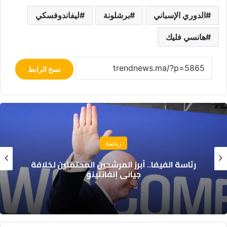
الدوري الإسباني
برشلونة
ليفاندوفسكي
هانسي فليك
نسخ الرابط
رياضة
الكاف يحدد موعد قرعة دوري أبطال إفريقيا
وكأس الكونفدرالية