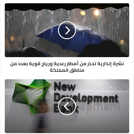
نشرة
إنذارية
تحذر
من
أمطار
رعدية
ورياح
قوية
بعدد
نشرة إنذارية تحذر من أمطار رعدية ورياح قوية بعدد من
من
مناطق المملكة
مناطق
المملكة
الجزائر
تحصل
على
تفويض
للانضمام
إلى
بنك
"بريكس"