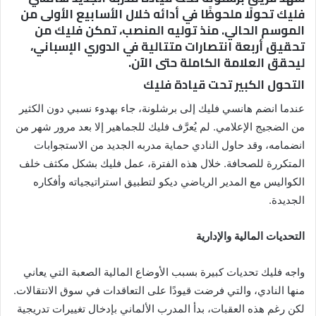
فليك تحولًا ملحوظًا في أدائه خلال الأسابيع الأولى من
الموسم الحالي. منذ توليه المنصب، تمكن فليك من
تحقيق أربعة انتصارات متتالية في الدوري الإسباني،
ليحقق العلامة الكاملة حتى الآن.
التحول الكبير تحت قيادة فليك
عندما انضم هانسي فليك إلى برشلونة، جاء بهدوء نسبي دون الكثير
من الضجيج الإعلامي. لم يُعرَّف فليك للجماهير إلا بعد مرور شهر من
انضمامه، وقد حاول النادي حماية مدربه الجديد من الاستجوابات
المتكررة للصحافة. خلال هذه الفترة، عمل فليك بشكل مكثف خلف
الكواليس مع المدير الرياضي ديكو لتطبيق استراتيجياته وأفكاره
الجديدة.
التحديات المالية والإدارية
واجه فليك تحديات كبيرة بسبب الأوضاع المالية الصعبة التي يعاني
منها النادي، والتي فرضت قيودًا على التعاقدات في سوق الانتقالات.
لكن رغم هذه العقبات، بدأ المدرب الألماني بإدخال تغييرات تدريجية