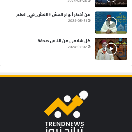
2024-08-28
من أخطر أنواع الغش #الغش_في_العلم
2024-05-31
كل سُلامى من الناس صدقة
2024-07-02