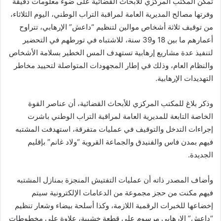
تمكن المكتب المركزي للأبحاث القضائية على ضوء معلومات دقيقة
وفرتها مصالح المديرية العامة لمراقبة التراب الوطني، اليوم الثلاثاء،
من توقيف ثلاثة أشخاص موالين لتنظيم “داعش” الإرهابي، تتراوح
أعمارهم ما بين 18 و39 سنة، للاشتباه في تورطهم في التحضير
لتنفيذ عدة مشاريع إرهابية تستهدف المس الخطير بسلامة الأشخاص
والنظام العام، وذلك في إطار المجهودات المتواصلة لتحييد مخاطر
التهديدات الإرهابية.
وذكر بلاغ للمكتب المركزي للأبحاث القضائية، أن عناصر القوة
الخاصة التابعة للمديرية العامة لمراقبة التراب الوطني باشرت
إجراءات التدخل والتوقيف في عمليات متفرقة، استهدفت المشتبه
فيهم بمدن فاس والفنيدق والجماعة القروية “ولاد غانم” بإقليم
الجديدة.
وأضاف المصدر ذاته أن عمليات التفتيش المنجزة بمنازل المشتبه
فيهم مكنت من حجز مجموعة من الدعامات الإلكترونية سيتم
إخضاعها للخبرات الرقمية اللازمة، وكذا أسلحة بيضاء وشعار تنظيم
“داعش” الارهابي مرسوم على قطعة خشبية، علاوة على مخطوطات