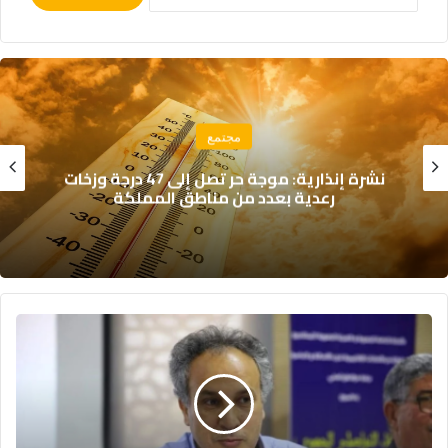
اقتصاد
تقرير “ليغاتوم 2026”: المغرب يتقدم اقتصادياً
لكن تحديات التعليم والصحة تعرقل الازدهار
ابن
مدينة
آسفي
سمير
كودار
وزيرا