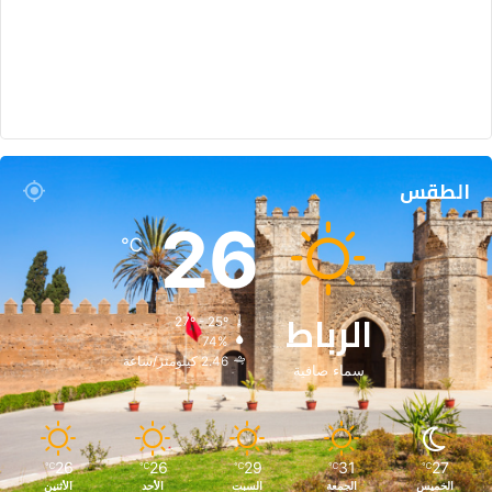
الطقس
26
℃
الرباط
27º - 25º
74%
2.46 كيلومتر/ساعة
سماء صافية
26
26
29
31
27
℃
℃
℃
℃
℃
الخميس
الجمعة
السبت
الأحد
الأثنين