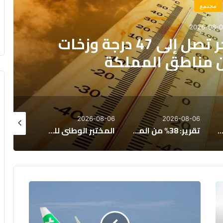
اقتصاد
2026-08-
 “ليغاتوم 2026”: المغرب يتقدم اقتصادياً لكن
الصحة تعرقل الازدهار
26-08-05
2026-08-06
2026-08-06
من المغاربة يخصصون أكثر من 40% من دخلهم لسداد القروض
المختبر الوطني للشرطة العلمية بالمغرب يحصد اعترافًا عالميًا متجددًا
المركز السينمائي المغربي يخصص ملياري درهم لدعم 40 مهرجاناً سينمائياً بالمملكة
ابتداءً
من
48
يورو: