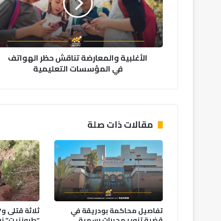
الهواتف
في
المؤسسات
التعليمية
الأغلبية والمعارضة تناقش حظر الهواتف
في المؤسسات التعليمية
مقالات ذات صلة
تفاصيل محاكمة بودريقة في
قضية تزوير محررات رسمية
“طرونزيت” نو