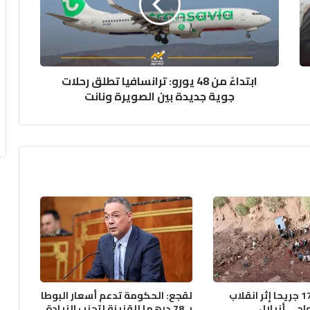
ترانسافيا
تطلق
رحلات
جوية
جديدة
ابتداءً من 48 يورو: ترانسافيا تطلق رحلات
بين
جوية جديدة بين الصويرة ونانت
الصويرة
ونانت
ثلاثة قتلى و17 جريحا إثر انقلاب
لقجع: الحكومة تدعم أسعار البوطا
احي أزيلال
بـ 78 درهما للقنينة لتجنب الزيادة