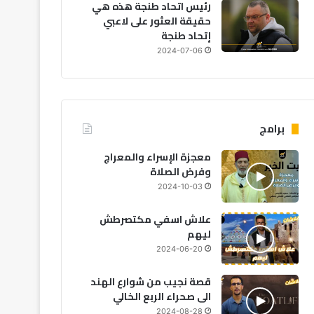
رئيس اتحاد طنجة هذه هي
اقتصاد
حقيقة العثور على لاعبي
إتحاد طنجة
2026-08-06
2024-07-06
دخلهم لسداد الق
برامج
معجزة الإسراء والمعراج
2026-08-05
2026-08-05
20
وفرض الصلاة
انقطاع مبرمج للكهرباء بعدد من دواوير البدوزة بآسفي بسبب أشغال الصيانة
دخول أزيد من 2,7 مليون من مغاربة العالم منذ انطلاق عملية “مرحبا 2026”
حريق مهول يلتهم خيام موسم مولاي عبد الله قبل انطلاقه الرسمي
2024-10-03
علاش اسفي مكتصرطش
ليهم
2024-06-20
قصة نجيب من شوارع الهند
الى صحراء الربع الخالي
2024-08-28