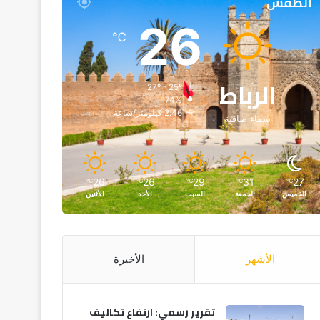
الطقس
26
℃
الرباط
27º - 25º
74%
2.46 كيلومتر/ساعة
سماء صافية
26
26
29
31
27
℃
℃
℃
℃
℃
الخميس
الجمعة
السبت
الأحد
الأثنين
الأشهر
الأخيرة
تقرير رسمي: ارتفاع تكاليف