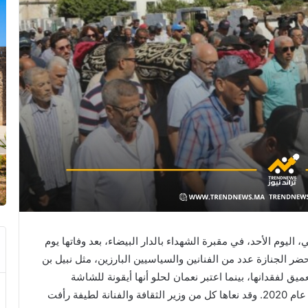
 اليوم الأحد، في مقبرة الشهداء بالدار البيضاء، بعد وفاتها يوم
ها ببوسكورة عن عمر يناهز 81 عامًا. وحضر الجنازة عدد من الفنانين والسياسيين البارزين، مثل نبيل بن
ميق لفقدانها، بينما اعتبر نعمان لحلو أنها أيقونة للشاشة
المغربية. وكانت آخر مشاركة لها في مسلسل “الغريبة” عام 2020. وقد نعاها كل من وزير الثقافة والفنانة لطيفة رأفت