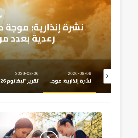
06
تقرير
تحديات التعليم و
2026-08-06
2026-08-06
2026-08
نشرة إنذارية: موجة حر تصل إلى 47 درجة وزخات رعدية بعدد من مناطق المملكة
تقرير “ليغاتوم 2026”: المغرب يتقدم اقتصادياً لكن تحديات التعليم والصحة تعرقل الازدهار
تقرير: 38% 
الأغلبية
والمعارضة
تناقش
حظر