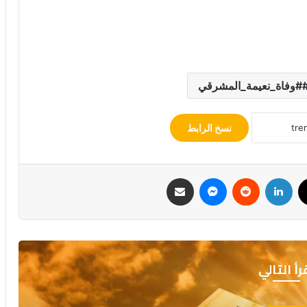
#وفاة_نعيمة_المشرقي
نسخ الرابط
ك
‫X
لينكدإن
ماسنجر
مشاركة عبر البريد
رأ التالي