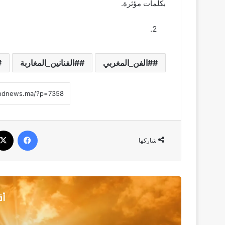
بكلمات مؤثرة.
#الفن_المغربي
#الفنانين_المغاربة
فيسبو
شاركها
أق