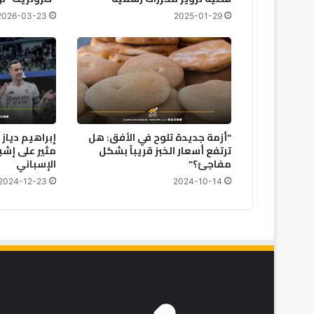
2026-03-23
2025-01-29
“أزمة جديدة تلوح في الأفق: هل
إبراهيم دياز 
ترتفع أسعار الخبز قريباً بشكل
مثير على إشب
مفاجئ؟”
الإسباني
2024-12-23
2024-10-14