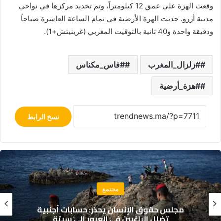
وقعت الهزة على عمق 12 كيلومتراً، وتم تحديد مركزها في نواحي
مدينة أزرو. حدثت الهزة الأرضية في تمام الساعة العاشرة صباحاً
ودقيقة واحدة و40 ثانية بالتوقيت المغربي (غرينيتش+1).
#زلزال_المغرب
#فاس_مكناس
#هزة_أرضية
نسخ الرابط
رياضة
المغرب يُعزز منظومة تكوين كرة القدم بقواعد
تنظيمية جديدة