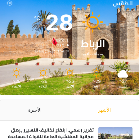
الطقس
28
℃
الرباط
28º - 25º
73%
3.54 كيلومتر/ساعة
سماء صافية
28
26
26
29
27
℃
℃
℃
℃
℃
السبت
الأحد
الأثنين
الثلاثاء
الأربعاء
الأشهر
الأخيرة
تقرير رسمي: ارتفاع تكاليف التسيير يرهق
ميزانية المفتشية العامة للقوات المساعدة