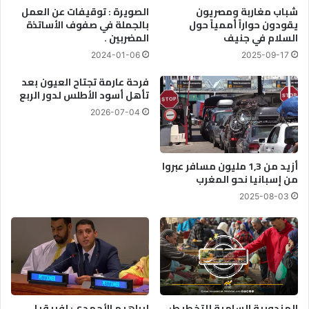
شباب مغاربة ومصريون
الصويرة : توقيفات عن العمل
يقودون حواراً أممياً حول
بالجملة في صفوف الأساتذة
السلام في جنيف
المضربين .
2024-01-06
2025-09-17
فرحة عارمة تجتاح العيون بعد
تأهل أسود الأطلس لدور الربع
2026-07-04
أزيد من 1,3 مليون مسافر عبروا
من إسبانيا نحو المغرب
2025-08-03
المندوبية السامية للتخطيط:
إبراهيم الأحمدي: إفريقيا