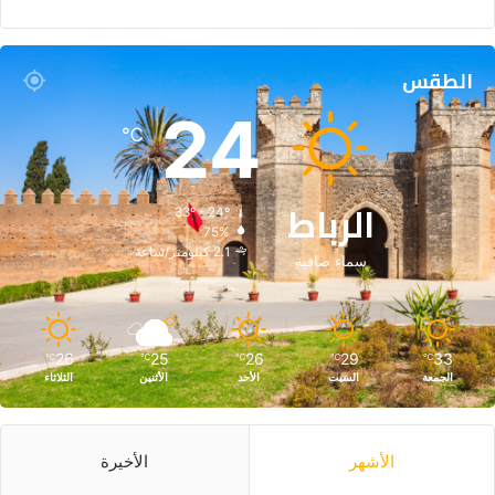
الطقس
24
℃
الرباط
33º - 24º
75%
2.1 كيلومتر/ساعة
سماء صافية
26
25
26
29
33
℃
℃
℃
℃
℃
الجمعة
السبت
الأحد
الأثنين
الثلاثاء
الأشهر
الأخيرة