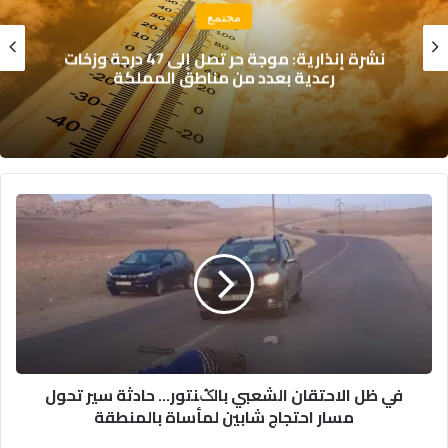
مجتمع
نشرة إنذارية: موجة حر تصل إلى 47 درجة وزخات
رعدية بعدد من مناطق المملكة
في
ظل
الاحتقان
الشعبي
بالݣنتور…
حادثة
سير
تحول
مسار
في ظل الاحتقان الشعبي بالݣنتور… حادثة سير تحول
احتجاج
مسار احتجاج شابين لمأساة بالمنطقة
شابين
لمأساة