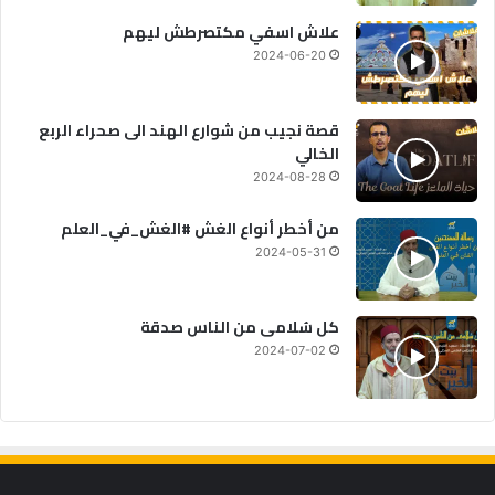
علاش اسفي مكتصرطش ليهم
2024-06-20
قصة نجيب من شوارع الهند الى صحراء الربع
الخالي
2024-08-28
من أخطر أنواع الغش #الغش_في_العلم
2024-05-31
كل سُلامى من الناس صدقة
2024-07-02