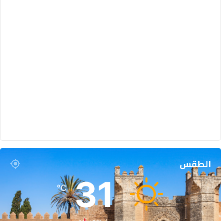
الطقس
31
℃