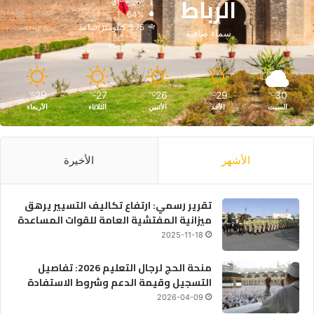
الرباط
31º - 26º
64%
3.75 كيلومتر/ساعة
سماء صافية
29
27
26
29
30
℃
℃
℃
℃
℃
السبت
الأحد
الأثنين
الثلاثاء
الأربعاء
الأشهر
الأخيرة
تقرير رسمي: ارتفاع تكاليف التسيير يرهق
ميزانية المفتشية العامة للقوات المساعدة
2025-11-18
منحة الحج لرجال التعليم 2026: تفاصيل
التسجيل وقيمة الدعم وشروط الاستفادة
2026-04-09