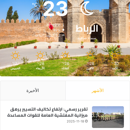
23
℃
الرباط
30º - 23º
89%
2.2 كيلومتر/ساعة
سماء صافية
27
28
26
28
30
℃
℃
℃
℃
℃
الأحد
الأثنين
الثلاثاء
الأربعاء
الخميس
الأشهر
الأخيرة
تقرير رسمي: ارتفاع تكاليف التسيير يرهق
ميزانية المفتشية العامة للقوات المساعدة
2025-11-18