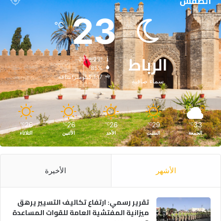
الطقس
23
℃
الرباط
33º - 23º
85%
1.17 كيلومتر/ساعة
سماء صافية
26
26
26
29
33
℃
℃
℃
℃
℃
الجمعة
السبت
الأحد
الأثنين
الثلاثاء
الأشهر
الأخيرة
تقرير رسمي: ارتفاع تكاليف التسيير يرهق
ميزانية المفتشية العامة للقوات المساعدة