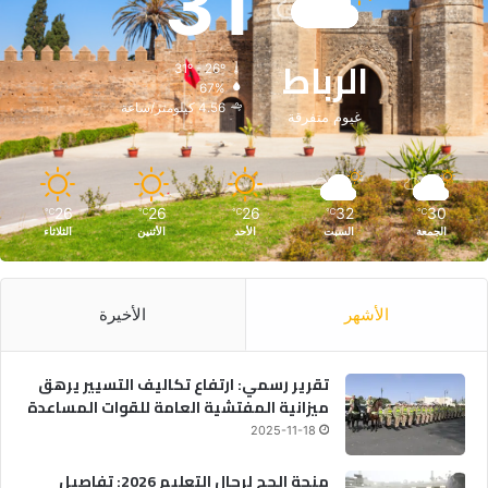
31
الرباط
31º - 26º
67%
4.56 كيلومتر/ساعة
غيوم متفرقة
26
26
26
32
30
℃
℃
℃
℃
℃
الجمعة
السبت
الأحد
الأثنين
الثلاثاء
الأشهر
الأخيرة
تقرير رسمي: ارتفاع تكاليف التسيير يرهق
ميزانية المفتشية العامة للقوات المساعدة
2025-11-18
منحة الحج لرجال التعليم 2026: تفاصيل