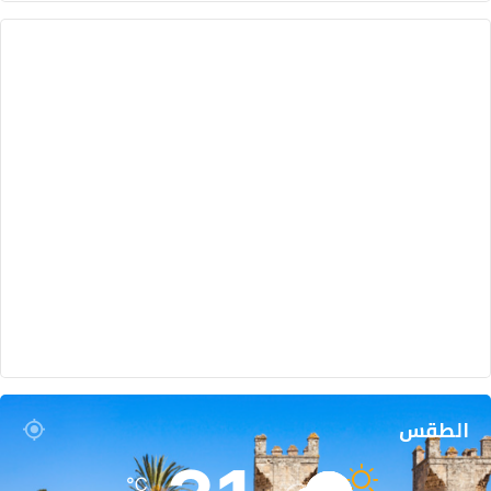
الطقس
℃