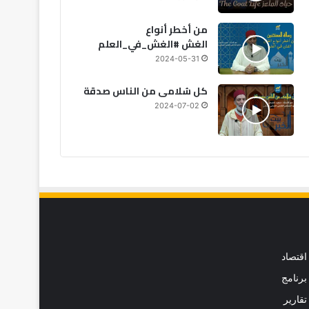
من أخطر أنواع
الغش #الغش_في_العلم
2024-05-31
كل سُلامى من الناس صدقة
2024-07-02
اقتصاد
برنامج
تقارير