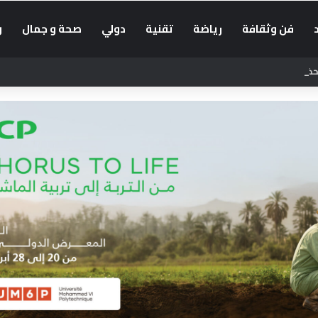
فن وثقافة
رياضة
تقنية
دولي
صحة و جمال
و
: حسابات أجنبية تضلل الراغبين في العبور إلى سبتة