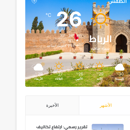
الطقس
26
℃
الرباط
30º - 26º
79%
2.51 كيلومتر/ساعة
سماء صافية
29
27
26
29
30
℃
℃
℃
℃
℃
السبت
الأحد
الأثنين
الثلاثاء
الأربعاء
الأشهر
الأخيرة
تقرير رسمي: ارتفاع تكاليف