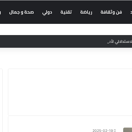
فن وثقافة
رياضة
تقنية
دولي
صحة و جمال
و
لالي لأسعار الاستهلاك بنسبة 1.3% في يونيو
2025-02-19