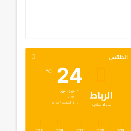
الطقس
24
℃
الرباط
28º - 24º
79%
2 كيلومتر/ساعة
سماء صافية
26
26
27
29
28
℃
℃
℃
℃
℃