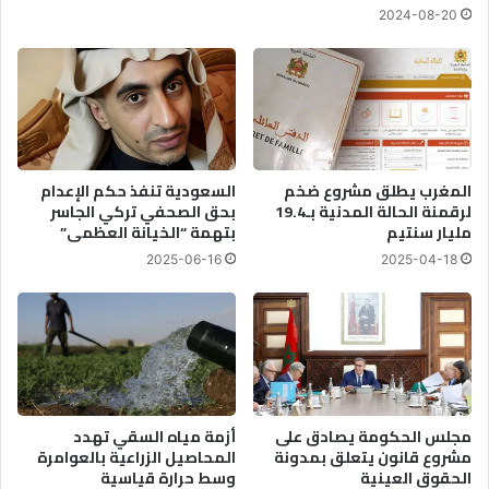
2024-08-20
المغرب يطلق مشروع ضخم
السعودية تنفذ حكم الإعدام
لرقمنة الحالة المدنية بـ19.4
بحق الصحفي تركي الجاسر
مليار سنتيم
بتهمة “الخيانة العظمى”
2025-06-16
2025-04-18
مجلس الحكومة يصادق على
أزمة مياه السقي تهدد
مشروع قانون يتعلق بمدونة
المحاصيل الزراعية بالعوامرة
الحقوق العينية
وسط حرارة قياسية