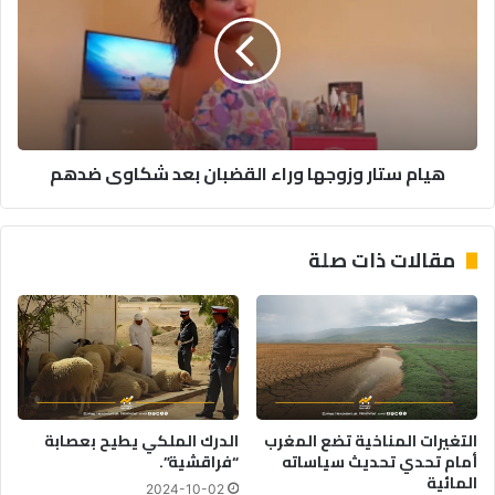
وزوجها
وراء
القضبان
بعد
شكاوى
ضدهم
هيام ستار وزوجها وراء القضبان بعد شكاوى ضدهم
مقالات ذات صلة
التغيرات المناخية تضع المغرب
الدرك الملكي يطيح بعصابة
أمام تحدي تحديث سياساته
“فراقشية”.
المائية
2024-10-02