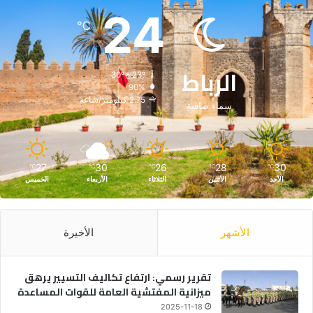
24
℃
الرباط
30º - 23º
90%
2.75 كيلومتر/ساعة
سماء صافية
27
30
26
28
30
℃
℃
℃
℃
℃
الأحد
الأثنين
الثلاثاء
الأربعاء
الخميس
الأشهر
الأخيرة
تقرير رسمي: ارتفاع تكاليف التسيير يرهق
ميزانية المفتشية العامة للقوات المساعدة
2025-11-18