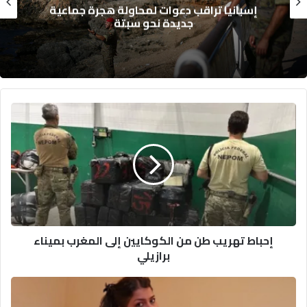
وزارة التربية الوطنية تحسم موعد الدخول
المدرسي 2026-2027
إحباط
تهريب
طن
من
الكوكايين
إلى
المغرب
بميناء
برازيلي
إحباط تهريب طن من الكوكايين إلى المغرب بميناء
برازيلي
هيام
ستار