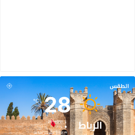
الطقس
28
℃
الرباط
28º - 25º
71%
3.69 كيلومتر/ساعة