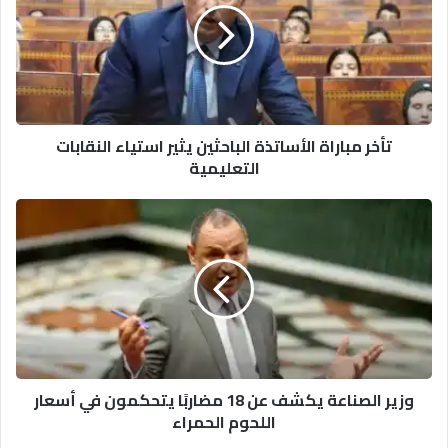
الباحثين
يثير
استياء
النقابات
التعليمية
تأخر مباراة الأساتذة الباحثين يثير استياء النقابات
التعليمية
وزير
الصناعة
يكشف
عن
18
مضاربًا
يتحكمون
في
أسعار
وزير الصناعة يكشف عن 18 مضاربًا يتحكمون في أسعار
اللحوم
اللحوم الحمراء
الحمراء