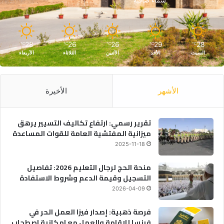
سماء صافية
28
26
26
29
28
℃
℃
℃
℃
℃
السبت
الأحد
الأثنين
الثلاثاء
الأربعاء
الأشهر
الأخيرة
تقرير رسمي: ارتفاع تكاليف التسيير يرهق
ميزانية المفتشية العامة للقوات المساعدة
2025-11-18
منحة الحج لرجال التعليم 2026: تفاصيل
التسجيل وقيمة الدعم وشروط الاستفادة
2026-04-09
فرصة ذهبية: إصدار فيزا العمل الحر في
فرنسا للإقامة والعمل مع امكانية اصطحاب