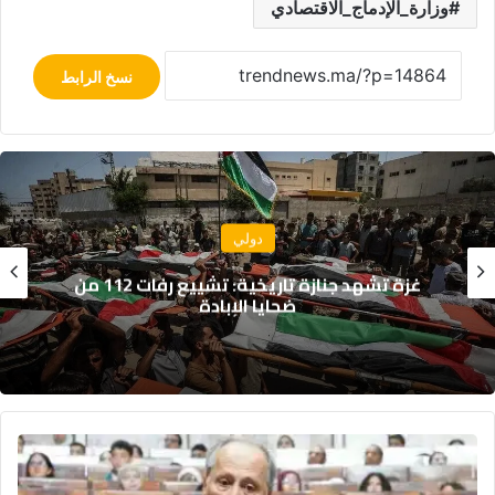
وزارة_الإدماج_الاقتصادي
نسخ الرابط
سياسة
جلالة الملك يهنئ رئيس جمهورية النيجر
بمناسبة العيد الوطني لبلاده
تأخر
مباراة
الأساتذة