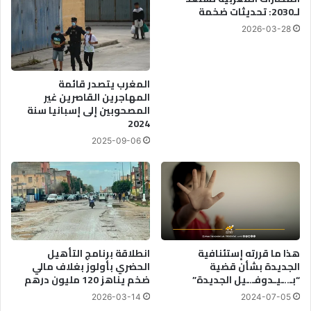
ق
ا
لـ2030: تحديثات ضخمة
ت
ت
2026-03-28
ص
ب
ا
ع
د
د
ي
ا
المغرب يتصدر قائمة
ة
ل
المهاجرين القاصرين غير
:
ا
المصحوبين إلى إسبانيا سنة
ه
خ
2024
ل
ت
2025-09-06
ن
ر
ح
ا
ن
ق
ف
ا
ي
ل
ا
س
ل
ي
م
هذا ما قررته إستئنافية
انطلاقة برنامج التأهيل
ب
الجديدة بشأن قضية
الحضري بأولوز بغلاف مالي
ك
ر
“بـ..ـيـدوفـ.ـيل الجديدة”
ضخم يناهز 120 مليون درهم
ا
ا
ن
ن
2026-03-14
2024-07-05
ا
ي