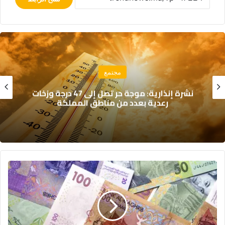
مجتمع
نشرة إنذارية: موجة حر تصل إلى 47 درجة وزخات
رعدية بعدد من مناطق المملكة
ت
ر
ت
ي
ب
ا