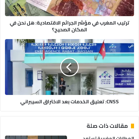
ل
م
غ
ترتيب المغرب في مؤشر الجرائم الاقتصادية: هل نحن في
ر
المكان الصحيح؟
ب
ف
ي
C
م
N
ؤ
S
ش
S
ر
:
ا
ت
ل
ع
ج
ل
ر
ي
CNSS: تعليق الخدمات بعد الاختراق السيبراني
ا
ق
ئ
ا
م
ل
ا
خ
مقالات ذات صلة
ل
د
ا
م
المطارات المغربية تستعد