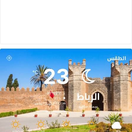
الطقس
23
℃
الرباط
33º - 23º
85%
1.17 كيلومتر/ساعة
سماء صافية
℃
℃
℃
℃
℃