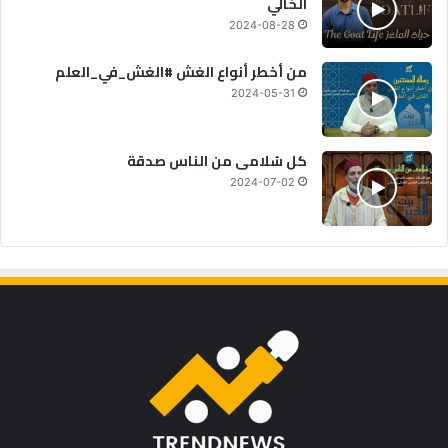
الخالي
2024-08-28
من أخطر أنواع الغش #الغش_في_العلم
2024-05-31
كل سُلامى من الناس صدقة
2024-07-02