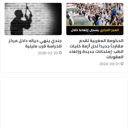
ل
ص
ح
ي
ح
؟
الحكومة المغربية تقدم
جندي ينهي حياته داخل مركز
مقترحاً جديداً لحل أزمة كليات
للحراسة قرب مليلية
الطب: إمتحانات جديدة وإلغاء
2026-02-20
العقوبات
2024-09-01